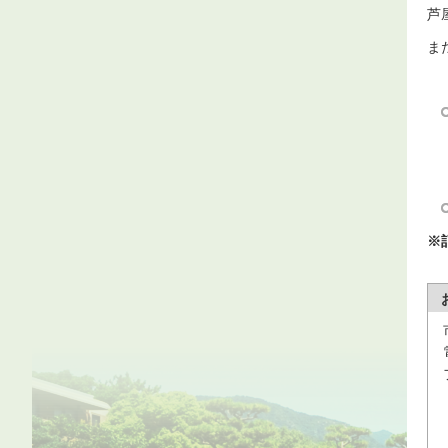
芦
ま
※