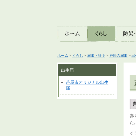
ホーム
くらし
防災・安
ホーム
>
くらし
>
届出・証明
>
戸籍の届出
>
出
出生届
芦屋市オリジナル出生
届
赤
た
オ