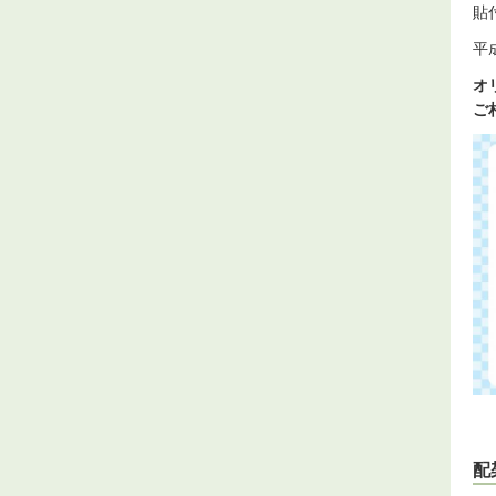
貼
平
オ
ご
配