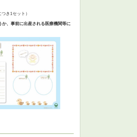
につき1セット）
うか、事前に出産される医療機関等
に