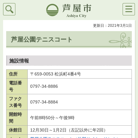
検索
メニ
芦屋市
ュー
更新日：2021年3月1日
芦屋公園テニスコート
施設情報
住所
〒659-0053 松浜町4番4号
電話番
0797-34-8886
号
ファク
0797-34-8884
ス番号
開館時
午前8時50分～午後9時
間
休館日
12月30日～1月2日（左記以外に年2回）