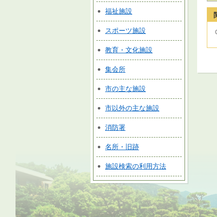
福祉施設
スポーツ施設
教育・文化施設
集会所
市の主な施設
市以外の主な施設
消防署
名所・旧跡
施設検索の利用方法