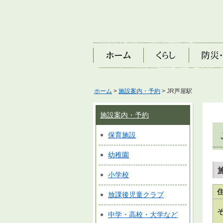
ホーム
くらし
防災・安
ホーム
>
施設案内・予約
> JR芦屋駅
施設案内・予約
保育施設
幼稚園
小学校
放課後児童クラブ
中学・高校・大学など