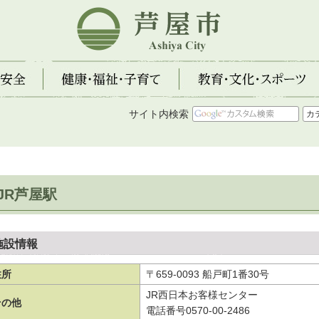
芦屋市
全
健康・福祉・子育て
教育・文化・スポーツ
サイト内検索
JR芦屋駅
施設情報
住所
〒659-0093 船戸町1番30号
JR西日本お客様センター
その他
電話番号0570-00-2486