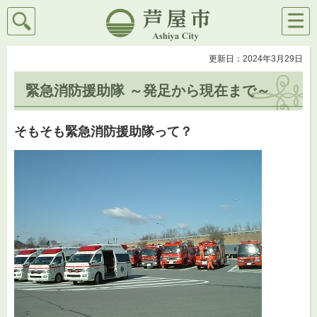
検索
メニ
芦屋市
ュー
更新日：2024年3月29日
緊急消防援助隊 ～発足から現在まで～
そもそも緊急消防援助隊って？