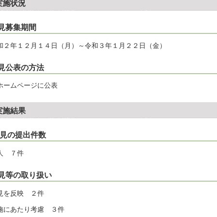
実施状況
見募集期間
和２年１２月１４日（月）～令和３年１月２２日（金）
見公表の方法
ホームページに公表
実施結果
見の提出件数
人 ７件
見等の取り扱い
見を反映 ２件
施にあたり考慮 ３件