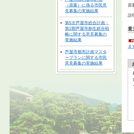
（原案）に係る市民意
原
見募集の実施結果
説
第5次芦屋市総合計画・
第2期芦屋市創生総合戦
意
略に関する意見募集の
実施結果
ま
芦屋市都市計画マスタ
ープランに関する市民
意見募集の実施結果