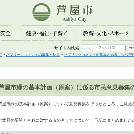
芦屋市
全
健康・福祉・子育て
教育・文化・スポーツ
サイト内検索
ア
>
パブリックコメントの募集と結果
>
パブリックコメントの募集と結果（令和2
芦屋市緑の基本計画（原案）に係る市民意見募集
屋市緑の基本計画（原案）について意見募集を行ったところ，ご意見
。
意見の要旨とそれに対する市の考え方について，下記にまとめました