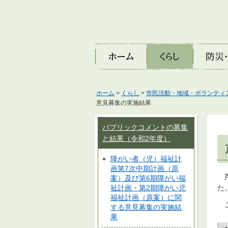
ホーム
くらし
防災・安
ホーム
>
くらし
>
市民活動・地域・ボランティ
意見募集の実施結果
パブリックコメントの募集
と結果（令和2年度）
障がい者（児）福祉計
画第7次中期計画（原
芦
案）及び第6期障がい福
た
祉計画・第2期障がい児
福祉計画（原案）に関
ご
する意見募集の実施結
果