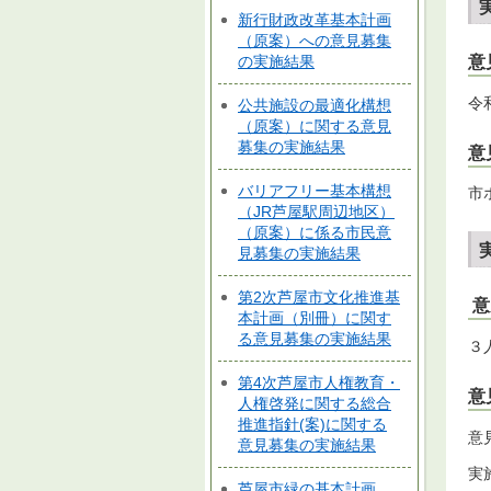
新行財政改革基本計画
（原案）への意見募集
意
の実施結果
令
公共施設の最適化構想
（原案）に関する意見
募集の実施結果
意
バリアフリー基本構想
市
（JR芦屋駅周辺地区）
（原案）に係る市民意
見募集の実施結果
第2次芦屋市文化推進基
意
本計画（別冊）に関す
る意見募集の実施結果
３
第4次芦屋市人権教育・
意
人権啓発に関する総合
推進指針(案)に関する
意
意見募集の実施結果
実
芦屋市緑の基本計画