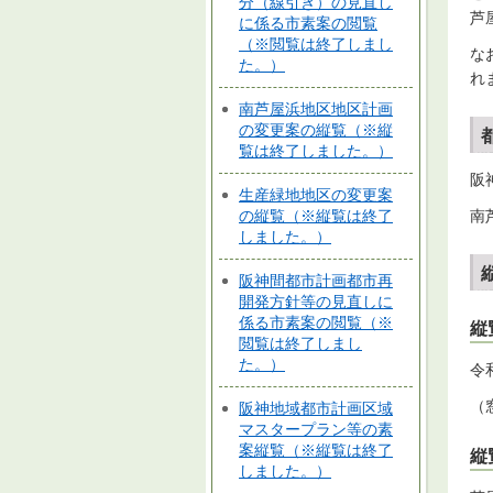
分（線引き）の見直し
芦
に係る市素案の閲覧
（※閲覧は終了しまし
な
た。）
れ
南芦屋浜地区地区計画
の変更案の縦覧（※縦
覧は終了しました。）
阪
生産緑地地区の変更案
の縦覧（※縦覧は終了
南
しました。）
阪神間都市計画都市再
開発方針等の見直しに
係る市素案の閲覧（※
縦
閲覧は終了しまし
た。）
令
（
阪神地域都市計画区域
マスタープラン等の素
案縦覧（※縦覧は終了
縦
しました。）