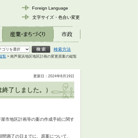
Foreign Language
文字サイズ・色合い変更
産業・まちづくり
市政
検索方法
縦覧
> 南芦屋浜地区地区計画の変更原案の縦覧
更新日：2024年8月19日
は終了しました。）
芦屋市地区計画等の案の作成手続に関す
期間満了の日までに、原案について、