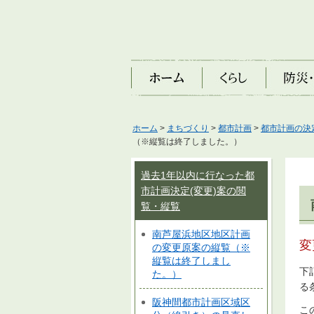
ホーム
くらし
防災・安
ホーム
>
まちづくり
>
都市計画
>
都市計画の決
（※縦覧は終了しました。）
過去1年以内に行なった都
市計画決定(変更)案の閲
覧・縦覧
南芦屋浜地区地区計画
変
の変更原案の縦覧（※
縦覧は終了しまし
下
た。）
る
阪神間都市計画区域区
こ