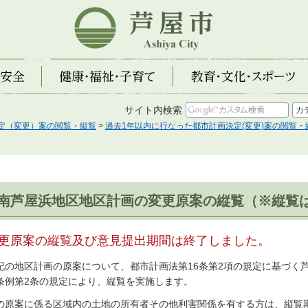
芦屋市
全
健康・福祉・子育て
教育・文化・スポーツ
サイト内検索
定（変更）案の閲覧・縦覧
>
過去1年以内に行なった都市計画決定(変更)案の閲覧・
南芦屋浜地区地区計画の変更原案の縦覧（※縦覧
更原案の縦覧及び意見提出期間は終了しました。
記の地区計画の原案について、都市計画法第16条第2項の規定に基づく
条例第2条の規定により、縦覧を実施します。
の原案に係る区域内の土地の所有者その他利害関係を有する方は、縦覧