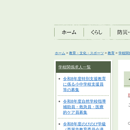
ホーム
くらし
防災・安
ホーム
>
教育・文化・スポーツ
>
教育
>
学校関
学校関係求人一覧
令和8年度特別支援教育
に係る小中学校支援員
等の募集
令和8年度自然学校指導
ご
補助員・救急員・医療
的ケア員募集
令和8年度のびのび学級
（芦屋市教育委員会適