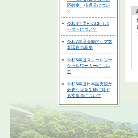
応教室）指導員につい
て
令和8年度PEACEサポ
ーターについて
令和7年度医療的ケア等
看護員の募集
令和8年度スクールソー
シャルワーカーについ
て
令和8年度日本語支援が
必要な児童生徒に対す
る支援員について