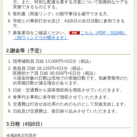
方。また、特別な配慮を要する児童について医療的なケアを
実施できるものとする。
誓約書（関連リンク）の順守事項を厳守できる方。
学校との事前打合せ及び、4泊5日の全日活動に参加できる
方。
募集要項をご確認ください。
こちら（PDF：311KB）
（別ウィンドウが開きます）
2.謝金等（予定）
指導補助員 日給 13,000円×5日分（税込）
救急員 日給 18,125円×5日分（税込）
医療的ケア員 日給 30,556円×5日分（税込）
※謝金対象の日数は現地での実施日数です。気象警報等のた
め実施日数が減る場合があります。
日給・交通費から源泉徴収税を徴収させていただきます。
食事代を事前に各学校で徴収させていただきます。
交通費は打合せ会出席のためのものとして別途支給します。
日給及び交通費は、後日振り込みさせていただきます。
3.日程（4泊5日）
令和8年3月現在