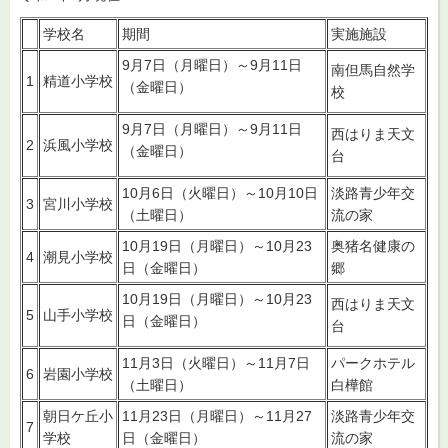
学校名
期間
実施施設
9月7日（月曜日）～9月11日
南但馬自然学
1
精道小学校
（金曜日）
校
9月7日（月曜日）～9月11日
西はりま天文
2
浜風小学校
（金曜日）
台
10月6日（火曜日）～10月10日
淡路青少年交
3
宮川小学校
（土曜日）
流の家
10月19日（月曜日）～10月23
奥猪名健康の
4
潮見小学校
日（金曜日）
郷
10月19日（月曜日）～10月23
西はりま天文
5
山手小学校
日（金曜日）
台
11月3日（火曜日）～11月7日
パークホテル
6
岩園小学校
（土曜日）
白樺館
朝日ケ丘小
11月23日（月曜日）～11月27
淡路青少年交
7
学校
日（金曜日）
流の家