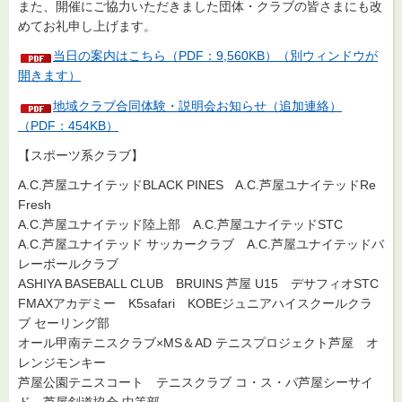
また、開催にご協力いただきました団体・クラブの皆さまにも改
めてお礼申し上げます。
当日の案内はこちら（PDF：9,560KB）（別ウィンドウが
開きます）
地域クラブ合同体験・説明会お知らせ（追加連絡）
（PDF：454KB）
【スポーツ系クラブ】
A.C.芦屋ユナイテッドBLACK PINES A.C.芦屋ユナイテッドRe
Fresh
A.C.芦屋ユナイテッド陸上部 A.C.芦屋ユナイテッドSTC
A.C.芦屋ユナイテッド サッカークラブ A.C.芦屋ユナイテッドバ
レーボールクラブ
ASHIYA BASEBALL CLUB BRUINS 芦屋 U15 デサフィオSTC
FMAXアカデミー K5safari KOBEジュニアハイスクールクラ
ブ セーリング部
オール甲南テニスクラブ×MS＆AD テニスプロジェクト芦屋 オ
レンジモンキー
芦屋公園テニスコート テニスクラブ コ・ス・パ芦屋シーサイ
ド 芦屋剣道協会 中等部