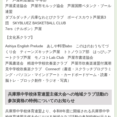
芦屋柔道協会 芦屋市モルック協会 芦屋国際ペタンク・ブール
連盟
ダブルダッチ／兵庫なわとびクラブ ボーイスカウト芦屋第3
団 SKYBLUEZ BASKETBALL CLUB
7ers（チルボン）芦屋
【文化系クラブ】
Ashiya English Prelude あしや料理labo このはのおうちてづ
くり会 ティーンズキッチン芦屋 トトノウコア部 はっぴぃア
ートクラブ芦屋 モノコトLab.Club 芦屋市書道協会
芦風書道会 精道中学校吹奏楽クラブ 芦屋市吹奏楽連盟付属潮
見中学校吹奏楽クラブ Connect!（書道・スクラッチプログラミ
ング・パソコン・マインドアート・カードボードゲーム・読書・
脳トレ・ブロック創作・ラジオ・写真）
兵庫県中学校体育連盟主催大会への地域クラブ活動の
参加資格の特例についてのお知らせ
兵庫県中学校体育連盟より、令和8年度に開催される兵庫県中学
校体育連盟主催大会における地域クラブ活動の参加特例が示され