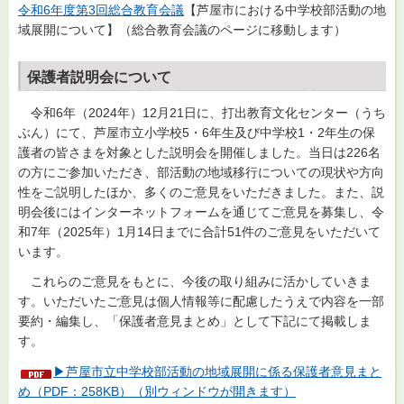
令和6年度第3回総合教育会議
【芦屋市における中学校部活動の地
域展開について】（総合教育会議のページに移動します）
保護者説明会について
令和6年（2024年）12月21日に、打出教育文化センター（うち
ぶん）にて、芦屋市立小学校5・6年生及び中学校1・2年生の保
護者の皆さまを対象とした説明会を開催しました。当日は226名
の方にご参加いただき、部活動の地域移行についての現状や方向
性をご説明したほか、多くのご意見をいただきました。また、説
明会後にはインターネットフォームを通じてご意見を募集し、令
和7年（2025年）1月14日までに合計51件のご意見をいただいて
います。
これらのご意見をもとに、今後の取り組みに活かしていきま
す。いただいたご意見は個人情報等に配慮したうえで内容を一部
要約・編集し、「保護者意見まとめ」として下記にて掲載しま
す。
▶芦屋市立中学校部活動の地域展開に係る保護者意見まと
め（PDF：258KB）（別ウィンドウが開きます）