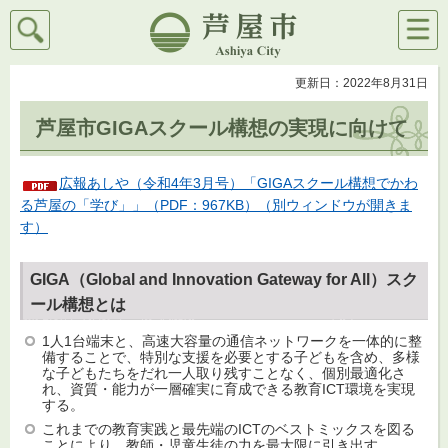
検索
メニ
芦屋市
ュー
更新日：2022年8月31日
芦屋市GIGAスクール構想の実現に向けて
広報あしや（令和4年3月号）「GIGAスクール構想でかわ
る芦屋の「学び」」（PDF：967KB）（別ウィンドウが開きま
す）
GIGA（Global and Innovation Gateway for All）スク
ール構想とは
1人1台端末と、高速大容量の通信ネットワークを一体的に整
備することで、特別な支援を必要とする子どもを含め、多様
な子どもたちをだれ一人取り残すことなく、個別最適化さ
れ、資質・能力が一層確実に育成できる教育ICT環境を実現
する。
これまでの教育実践と最先端のICTのベストミックスを図る
ことにより、教師・児童生徒の力を最大限に引き出す。