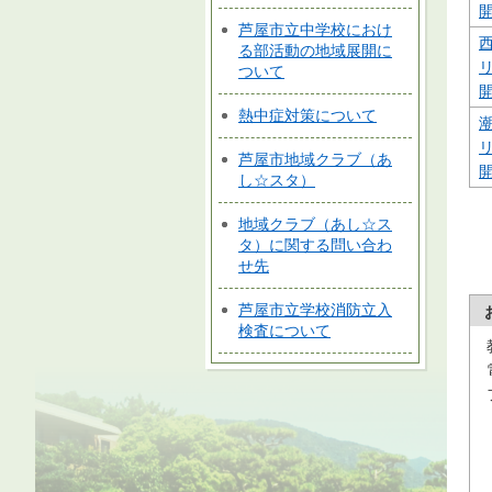
芦屋市立中学校におけ
る部活動の地域展開に
ついて
熱中症対策について
芦屋市地域クラブ（あ
し☆スタ）
地域クラブ（あし☆ス
タ）に関する問い合わ
せ先
芦屋市立学校消防立入
検査について