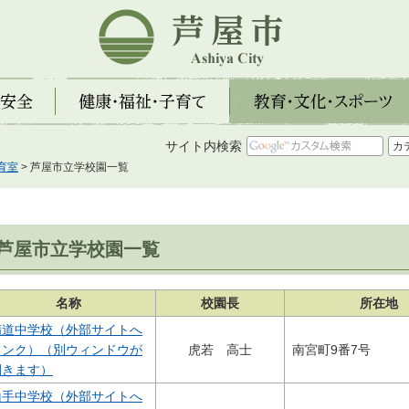
芦屋市
全
健康・福祉・子育て
教育・文化・スポーツ
サイト内検索
育室
> 芦屋市立学校園一覧
芦屋市立学校園一覧
名称
校園長
所在地
精道中学校（外部サイトへ
リンク）（別ウィンドウが
虎若 高士
南宮町9番7号
開きます）
山手中学校（外部サイトへ