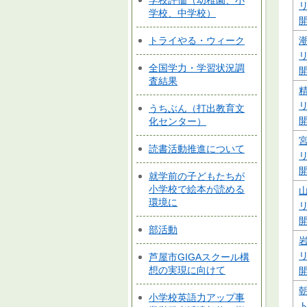
学校評価（幼稚園、小
学校、中学校）
トライやる・ウィーク
全国学力・学習状況調
査結果
うちぶん（打出教育文
化センター）
読書活動推進について
就学前の子どもたちが
小学校で絵本が読める
環境に
部活動
芦屋市GIGAスクール構
想の実現に向けて
小学校英語力アップ事