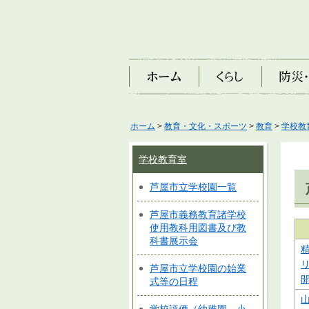
ホーム
くらし
防災・安
ホーム
>
教育・文化・スポーツ
>
教育
>
学校教
学校教育室
芦屋市立学校園一覧
芦屋市義務教育諸学校
使用教科用図書及び教
科書展示会
芦屋市立学校園の始業
式等の日程