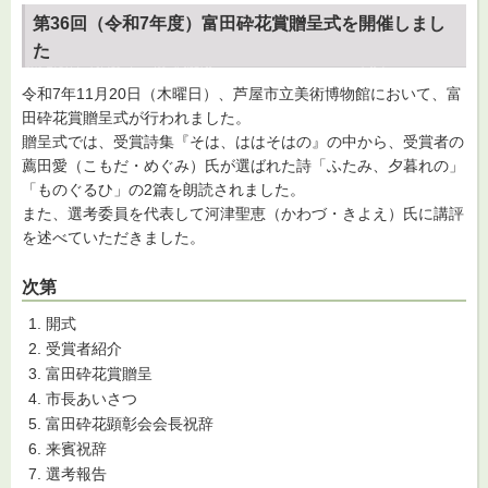
第36回（令和7年度）富田砕花賞贈呈式を開催しまし
た
令和7年11月20日（木曜日）、芦屋市立美術博物館において、富
田砕花賞贈呈式が行われました。
贈呈式では、受賞詩集『そは、ははそはの』の中から、受賞者の
薦田愛（こもだ・めぐみ）氏が選ばれた詩「ふたみ、夕暮れの」
「ものぐるひ」の2篇を朗読されました。
また、選考委員を代表して河津聖恵（かわづ・きよえ）氏に講評
を述べていただきました。
次第
開式
受賞者紹介
富田砕花賞贈呈
市長あいさつ
富田砕花顕彰会会長祝辞
来賓祝辞
選考報告