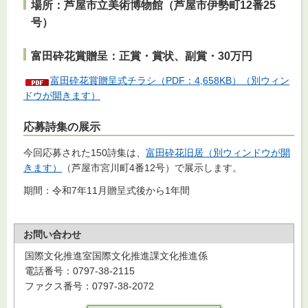
場所：芦屋市立美術博物館（芦屋市伊勢町12番25
号）
富田砕花賞贈呈：正賞・賞状、副賞・30万円
富田砕花賞贈呈式チラシ（PDF：4,658KB）（別ウィン
ドウが開きます）
応募詩集の展示
今回応募された150詩集は、
富田砕花旧居（別ウィンドウが開
きます）
（芦屋市宮川町4番12号）で展示します。
期間：令和7年11月贈呈式後から1年間
お問い合わせ
国際文化推進室国際文化推進課文化推進係
電話番号：0797-38-2115
ファクス番号：0797-38-2072