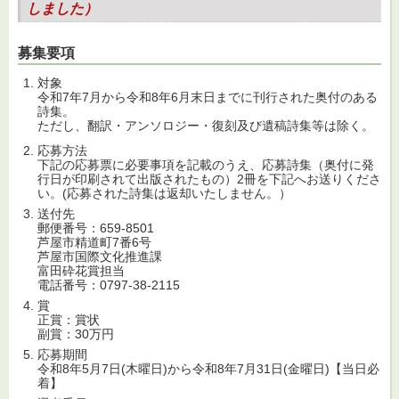
しました）
募集要項
対象
令和7年7月から令和8年6月末日までに刊行された奥付のある
詩集。
ただし、翻訳・アンソロジー・復刻及び遺稿詩集等は除く。
応募方法
下記の応募票に必要事項を記載のうえ、応募詩集（奥付に発
行日が印刷されて出版されたもの）2冊を下記へお送りくださ
い。(応募された詩集は返却いたしません。）
送付先
郵便番号：659-8501
芦屋市精道町7番6号
芦屋市国際文化推進課
富田砕花賞担当
電話番号：0797-38-2115
賞
正賞：賞状
副賞：30万円
応募期間
令和8年5月7日(木曜日)から令和8年7月31日(金曜日)【当日必
着】