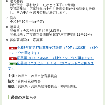
選考委員
河津聖恵・季村敏夫・たかとう匡子(50音順)
受賞詩集は、応募詩集の中から推薦委員が候補詩集を推薦
し、その中から選考委員が決定します。
発表
令和8年10月中旬(予定)
贈呈式
開催日：令和8年11月19日(木曜日)
開催場所：芦屋市立美術博物館(芦屋市伊勢町12番25号)
募集要項詳細・応募票
令和8年度第37回募集要項詳細（PDF：123KB）（別ウ
ィンドウが開きます）
応募票（PDF：35KB）（別ウィンドウが開きます）
応募票（エクセル：16KB）（別ウィンドウが開きま
す）
主催：
芦屋市・芦屋市教育委員会
協力：
富田砕花顕彰会
後援：
兵庫県・兵庫県教育委員会・神戸新聞社
過去のお知らせ