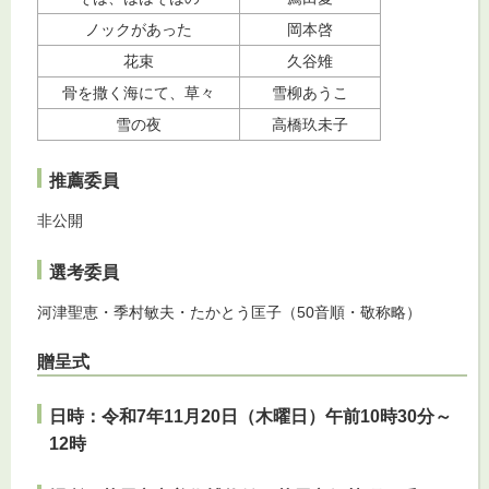
ノックがあった
岡本啓
花束
久谷雉
骨を撒く海にて、草々
雪柳あうこ
雪の夜
高橋玖未子
推薦委員
非公開
選考委員
河津聖恵・季村敏夫・たかとう匡子（50音順・敬称略）
贈呈式
日時：令和7年11月20日（木曜日）午前10時30分～
12時