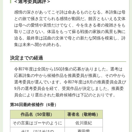
＜選考委員講評＞
感情の深さがあってこそ詩は命あるものとなる。本詩集は母
との旅で掻き立てられる感情が動因だ。饒舌ともいえる文体
は母への愛情や哀惜だけでなく、今を生きる者の複雑さをも
取りこぼさない。体温をもって蘇る戦後の家族の風景も胸に
迫る。最終章は謡曲の文体で母との新たな関係を模索し、詩
集は未来へ開かれ終わる。
決定までの経過
令和7年度は全国から150詩集の応募がありました。選考は
応募詩集の中から候補作品を推薦委員が推薦し、その中から
選考委員が選んでいます。令和7年度は8月の推薦委員会及び
9月の選考委員会を経て、受賞作品が決定しました。推薦委
員会により選出された最終候補作は下記のとおりです。
第36回最終候補作（6冊）
作品名（50音順）
著者名（敬称略）
その言葉はゴーヤのように
佐川亜紀
そは、ははそはの
薦田愛