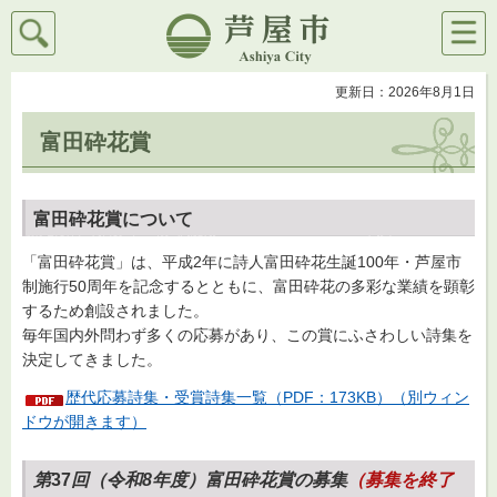
検索
メニ
芦屋市
ュー
更新日：2026年8月1日
富田砕花賞
富田砕花賞について
「富田砕花賞」は、平成2年に詩人富田砕花生誕100年・芦屋市
制施行50周年を記念するとともに、富田砕花の多彩な業績を顕彰
するため創設されました。
毎年国内外問わず多くの応募があり、この賞にふさわしい詩集を
決定してきました。
歴代応募詩集・受賞詩集一覧（PDF：173KB）（別ウィン
ドウが開きます）
第
37
回（令和8年度）富田砕花賞の募集
（募集を終了