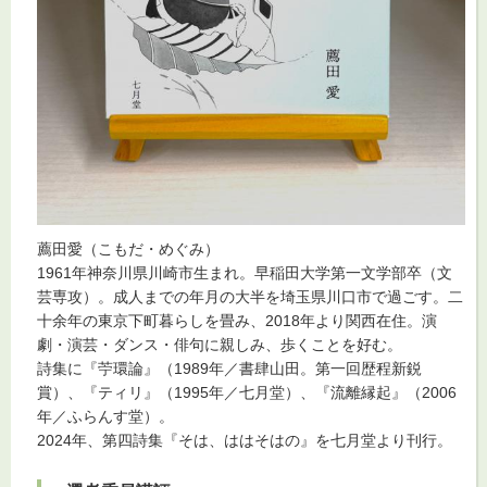
薦田愛（こもだ・めぐみ）
1961年神奈川県川崎市生まれ。早稲田大学第一文学部卒（文
芸専攻）。成人までの年月の大半を埼玉県川口市で過ごす。二
十余年の東京下町暮らしを畳み、2018年より関西在住。演
劇・演芸・ダンス・俳句に親しみ、歩くことを好む。
詩集に『苧環論』（1989年／書肆山田。第一回歴程新鋭
賞）、『ティリ』（1995年／七月堂）、『流離縁起』（2006
年／ふらんす堂）。
2024年、第四詩集『そは、ははそはの』を七月堂より刊行。