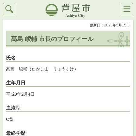
検索
メニ
芦屋市
ュー
更新日：2023年5月15日
髙島 崚輔 市長のプロフィール
氏名
髙島 崚輔（たかしま りょうすけ）
生年月日
平成9年2月4日
血液型
O型
最終学歴