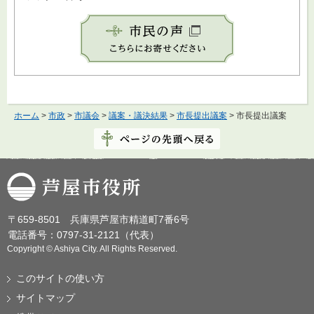
ホーム
>
市政
>
市議会
>
議案・議決結果
>
市長提出議案
> 市長提出議案
芦屋市役所
〒659-8501 兵庫県芦屋市精道町7番6号
電話番号：0797-31-2121（代表）
Copyright © Ashiya City. All Rights Reserved.
このサイトの使い方
サイトマップ