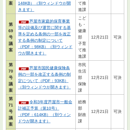
案
148KB）（別ウィンドウが開
て推
きます）
進課
こど
芦屋市家庭的保育事業
第
も・
等の設備及び運営に関する基
69
健康
準を定める条例の一部を改正
号
部
12月21日
可決
する条例の制定について
議
子育
（PDF：98KB）（別ウィンド
案
て推
ウが開きます）
進課
第
市民
芦屋市国民健康保険条
70
生活
例の一部を改正する条例の制
号
部
12月21日
可決
定について（PDF：93KB）
議
保険
（別ウィンドウが開きます）
案
課
第
令和3年度芦屋市一般会
総務
71
計補正予算（第10号）
部
号
12月21日
可決
（PDF：614KB）（別ウィン
財政
議
ドウが開きます）
課
案