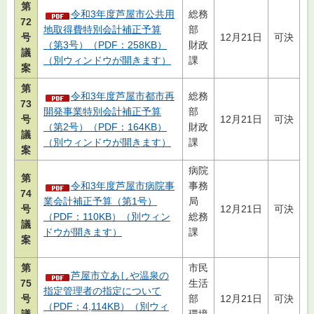
第
令和3年度芦屋市公共用
総務
72
地取得費特別会計補正予算
部
号
12月21日
可決
（第3号）（PDF：258KB）
財政
議
（別ウィンドウが開きます）
課
案
第
令和3年度芦屋市都市再
総務
73
開発事業特別会計補正予算
部
号
12月21日
可決
（第2号）（PDF：164KB）
財政
議
（別ウィンドウが開きます）
課
案
病院
第
令和3年度芦屋市病院事
事務
74
業会計補正予算（第1号）
局
号
12月21日
可決
（PDF：110KB）（別ウィン
総務
議
ドウが開きます）
課
案
第
市民
芦屋市立あしや温泉の
75
生活
指定管理者の指定について
号
部
12月21日
可決
（PDF：4,114KB）（別ウィ
議
環境