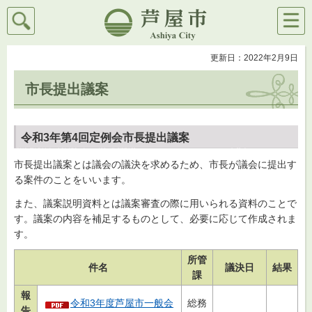
検索
メニ
芦屋市
ュー
更新日：2022年2月9日
市長提出議案
令和3年第4回定例会市長提出議案
市長提出議案とは議会の議決を求めるため、市長が議会に提出す
る案件のことをいいます。
また、議案説明資料とは議案審査の際に用いられる資料のことで
す。議案の内容を補足するものとして、必要に応じて作成されま
す。
所管
件名
議決日
結果
課
報
令和3年度芦屋市一般会
総務
告