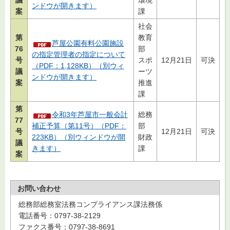
ンドウが開きます）
案
課
社会
第
教育
芦屋公園有料公園施設
76
部
の指定管理者の指定について
号
スポ
12月21日
可決
（PDF：1,128KB）（別ウィ
議
ーツ
ンドウが開きます）
案
推進
課
第
令和3年芦屋市一般会計
総務
77
補正予算（第11号）（PDF：
部
号
12月21日
可決
223KB）（別ウィンドウが開
財政
議
きます）
課
案
お問い合わせ
総務部総務室法務コンプライアンス課法務係
電話番号：0797-38-2129
ファクス番号：0797-38-8691