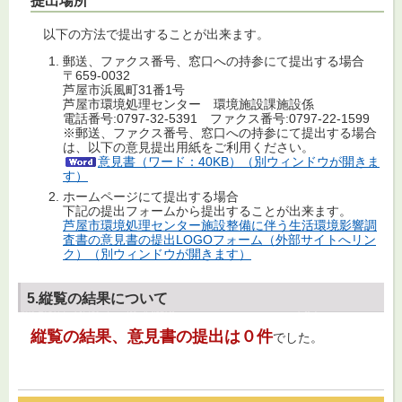
提出場所
以下の方法で提出することが出来ます。
郵送、ファクス番号、窓口への持参にて提出する場合
〒659-0032
芦屋市浜風町31番1号
芦屋市環境処理センター 環境施設課施設係
電話番号:0797-32-5391 ファクス番号:0797-22-1599
※郵送、ファクス番号、窓口への持参にて提出する場合
は、以下の意見提出用紙をご利用ください。
意見書（ワード：40KB）（別ウィンドウが開きま
す）
ホームページにて提出する場合
下記の提出フォームから提出することが出来ます。
芦屋市環境処理センター施設整備に伴う生活環境影響調
査書の意見書の提出LOGOフォーム（外部サイトへリン
ク）（別ウィンドウが開きます）
5.縦覧の結果について
縦覧の結果、意見書の提出は０件
でした。