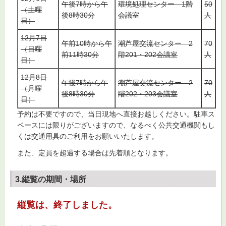
午後7時から午
環境処理センター 1階
50
（土曜
後8時30分
会議室
人
日）
12月7日
午前10時から午
潮芦屋交流センター 2
70
（日曜
前11時30分
階201・202会議室
人
日）
12月8日
午後7時から午
潮芦屋交流センター 2
70
（月曜
後8時30分
階202・203会議室
人
日）
予約は不要ですので、当日現地へ直接お越しください。駐車ス
ペースには限りがございますので、なるべく公共交通機関もし
くは交通用具のご利用をお願いいたします。
また、定員を超過する場合は先着順となります。
3.縦覧の期間・場所
縦覧は、終了しました。