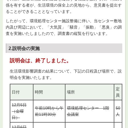
係を有する者が、生活環境の保全上の見地から、意見書を提出す
ることができることとなっています。
したがって、環境処理センター施設整備に伴い、当センター敷地
内及び周辺において、「大気質」「騒音」「振動」「悪臭」の調
査を実施いたしましたので、調査書の縦覧を行ないます。
2.説明会の実施
説明会は、終了しました。
生活環境影響調査の結果について、下記の日程及び場所で、説
明会を実施いたします。
定
日付
時間
場所
員
12月5日
午前10時から午
環境処理センター 1階
50
（金曜
前11時30分
会議室
人
日）
12月6日