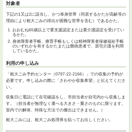
対象者
下記の1又は2に該当し、かつ単身世帯（同居するかたが高齢等の
理由により粗大ごみの排出が困難な世帯を含む）であるかた。
おおむね65歳以上で要支援認定または要介護認定を受けてい
るかた。
身体障害者手帳、療育手帳もしくは精神障害者保健福祉手帳
のいずれかを有するかたまたは難病患者で、居宅介護を利用
しているかた。
利用の申し込み
「粗大ごみ予約センター（0797-22-2166）」での収集の予約が
必要です。申し込みの際に「さわやか収集希望」と伝えてくださ
い。
収集日に電話にて在宅確認をし、市担当者が自宅内から収集しま
す。（担当者が無理なく運べる大きさ・重さのものに限ります。
室内での解体、特殊な方法での搬出はできません。）
粗大ごみには、粗大ごみ処理券を貼ってお出しください。