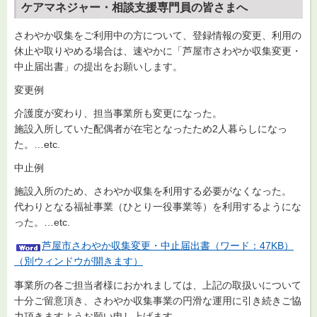
ケアマネジャー・相談支援専門員の皆さまへ
さわやか収集をご利用中の方について、登録情報の変更、利用の
休止や取りやめる場合は、速やかに「芦屋市さわやか収集変更・
中止届出書」の提出をお願いします。
変更例
介護度が変わり、担当事業所も変更になった。
施設入所していた配偶者が在宅となったため2人暮らしになっ
た。…etc.
中止例
施設入所のため、さわやか収集を利用する必要がなくなった。
代わりとなる福祉事業（ひとり一役事業等）を利用するようにな
った。…etc.
芦屋市さわやか収集変更・中止届出書（ワード：47KB）
（別ウィンドウが開きます）
事業所の各ご担当者様におかれましては、上記の取扱いについて
十分ご留意頂き、さわやか収集事業の円滑な運用に引き続きご協
力頂きますようお願い申し上げます。