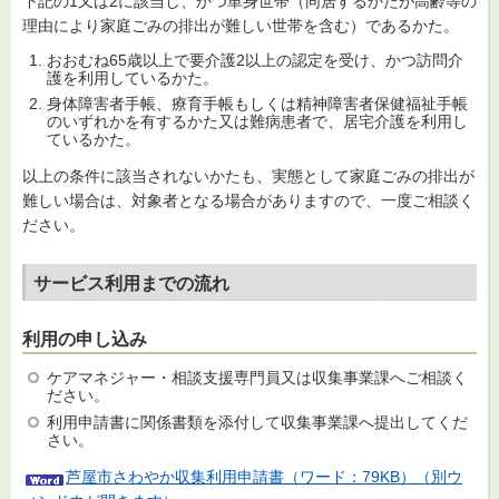
下記の1又は2に該当し、かつ単身世帯（同居するかたが高齢等の
理由により家庭ごみの排出が難しい世帯を含む）であるかた。
おおむね65歳以上で要介護2以上の認定を受け、かつ訪問介
護を利用しているかた。
身体障害者手帳、療育手帳もしくは精神障害者保健福祉手帳
のいずれかを有するかた又は難病患者で、居宅介護を利用し
ているかた。
以上の条件に該当されないかたも、実態として家庭ごみの排出が
難しい場合は、対象者となる場合がありますので、一度ご相談く
ださい。
サービス利用までの流れ
利用の申し込み
ケアマネジャー・相談支援専門員又は収集事業課へご相談く
ださい。
利用申請書に関係書類を添付して収集事業課へ提出してくだ
さい。
芦屋市さわやか収集利用申請書（ワード：79KB）（別ウ