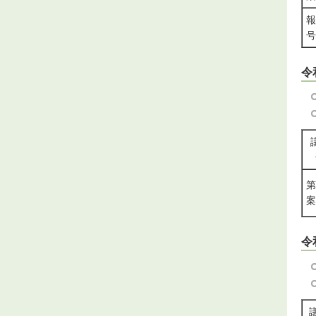
報
号
令
第
令