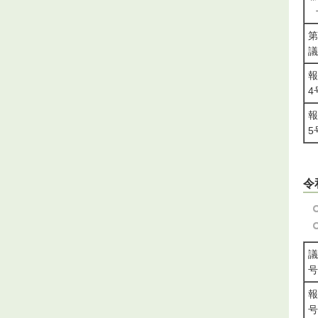
第
議
報
4
報
5
令
議
報
号