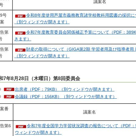
議案名
号
9号
令和8年度使用芦屋市義務教育諸学校教科用図書の採択について
案
（別ウィンドウが開きます）
告第
令和7年度教育委員会関係補正予算について（PDF：389
号
きます）
告第
財産の取得について（GIGA第2期 学習者用及び指導者用 端末
号
（別ウィンドウが開きます）
和7年8月28日（木曜日）第8回委員会
出席者（PDF：79KB）（別ウィンドウが開きます）
会議録（PDF：156KB）（別ウィンドウが開きます）
案番
議案名
号
告第6
令和7年度全国学力学習状況調査の報告について（PDF：5
ウィンドウが開きます）