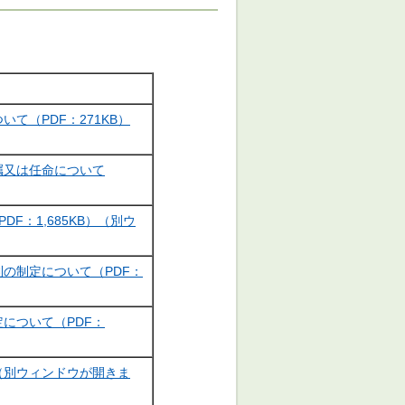
て（PDF：271KB）
嘱又は任命について
F：1,685KB）（別ウ
の制定について（PDF：
について（PDF：
）（別ウィンドウが開きま