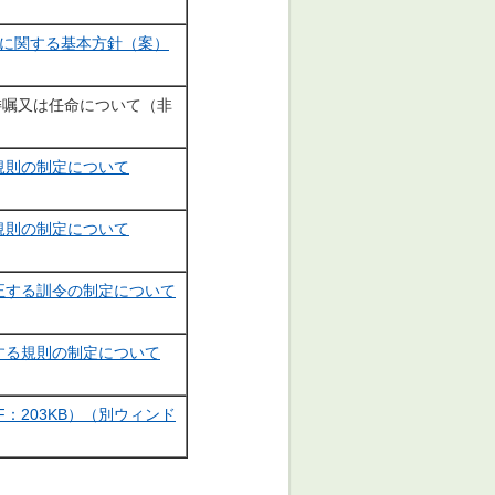
択に関する基本方針（案）
委嘱又は任命について（非
規則の制定について
規則の制定について
正する訓令の制定について
する規則の制定について
：203KB）（別ウィンド