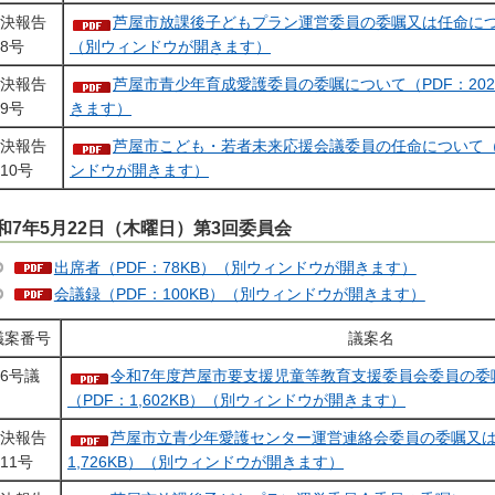
決報告
芦屋市放課後子どもプラン運営委員の委嘱又は任命につい
8号
（別ウィンドウが開きます）
決報告
芦屋市青少年育成愛護委員の委嘱について（PDF：20
9号
きます）
決報告
芦屋市こども・若者未来応援会議委員の任命について（P
10号
ンドウが開きます）
和7年5月22日（木曜日）第3回委員会
出席者（PDF：78KB）（別ウィンドウが開きます）
会議録（PDF：100KB）（別ウィンドウが開きます）
議案番号
議案名
6号議
令和7年度芦屋市要支援児童等教育支援委員会委員の委
（PDF：1,602KB）（別ウィンドウが開きます）
決報告
芦屋市立青少年愛護センター運営連絡会委員の委嘱又は
11号
1,726KB）（別ウィンドウが開きます）