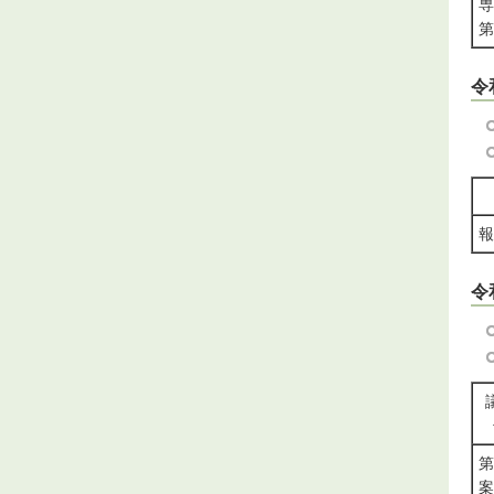
専
第
令
報
令
第