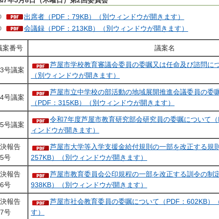
和7年5月8日（木曜日）第2回委員会
出席者（PDF：79KB）（別ウィンドウが開きます）
会議録（PDF：213KB）（別ウィンドウが開きます）
議案番号
議案名
芦屋市学校教育審議会委員の委嘱又は任命及び諮問につい
3号議案
（別ウィンドウが開きます）
芦屋市立中学校の部活動の地域展開推進会議委員の委
4号議案
（PDF：315KB）（別ウィンドウが開きます）
令和7年度芦屋市教育研究部会研究員の委嘱について（PD
5号議案
ィンドウが開きます）
決報告
芦屋市大学等入学支援金給付規則の一部を改正する規則
5号
257KB）（別ウィンドウが開きます）
決報告
芦屋市教育委員会公印規程の一部を改正する訓令の制定
6号
938KB）（別ウィンドウが開きます）
決報告
芦屋市社会教育委員の委嘱について（PDF：602KB
7号
す）