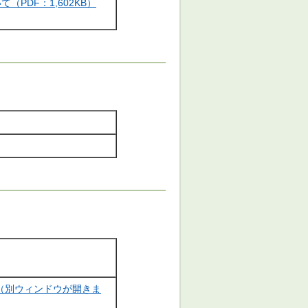
PDF：1,602KB）
）
）（別ウィンドウが開きま