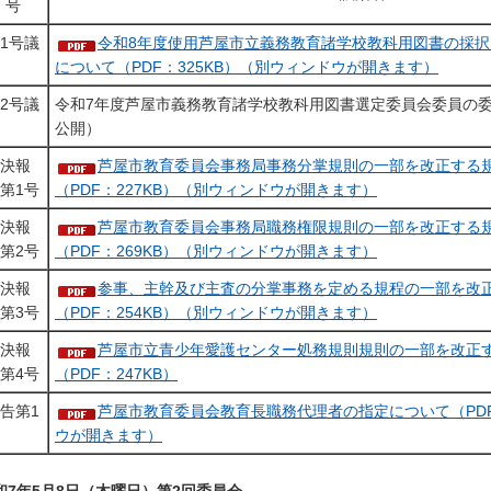
号
1号議
令和8年度使用芦屋市立義務教育諸学校教科用図書の採
について（PDF：325KB）（別ウィンドウが開きます）
2号議
令和7年度芦屋市義務教育諸学校教科用図書選定委員会委員の
公開）
決報
芦屋市教育委員会事務局事務分掌規則の一部を改正する
第1号
（PDF：227KB）（別ウィンドウが開きます）
決報
芦屋市教育委員会事務局職務権限規則の一部を改正する
第2号
（PDF：269KB）（別ウィンドウが開きます）
決報
参事、主幹及び主査の分掌事務を定める規程の一部を改
第3号
（PDF：254KB）（別ウィンドウが開きます）
決報
芦屋市立青少年愛護センター処務規則規則の一部を改正
第4号
（PDF：247KB）
告第1
芦屋市教育委員会教育長職務代理者の指定について（PDF
ウが開きます）