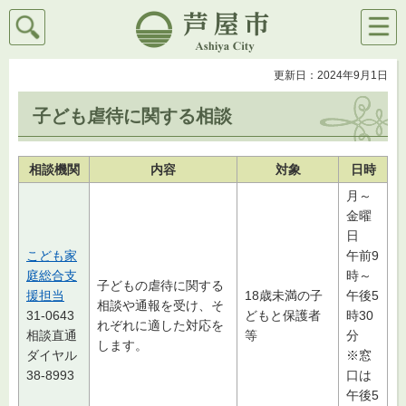
検索
メニ
芦屋市
ュー
更新日：2024年9月1日
子ども虐待に関する相談
相談機関
内容
対象
日時
月～
金曜
日
こども家
午前9
庭総合支
時～
子どもの虐待に関する
援担当
18歳未満の子
午後5
相談や通報を受け、そ
31-0643
どもと保護者
時30
れぞれに適した対応を
相談直通
等
分
します。
ダイヤル
※窓
38-8993
口は
午後5