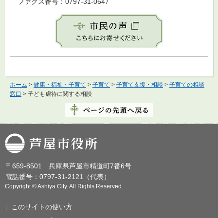
ファクス番号：0797-31-0647
ホーム
>
健康・福祉・子育て
>
子育て
>
子育て支援・相談
>
子育ての相談
窓口
> 子ども虐待に関する相談
芦屋市役所
〒659-8501 兵庫県芦屋市精道町7番6号
電話番号：0797-31-2121（代表）
Copyright © Ashiya City. All Rights Reserved.
このサイトの使い方