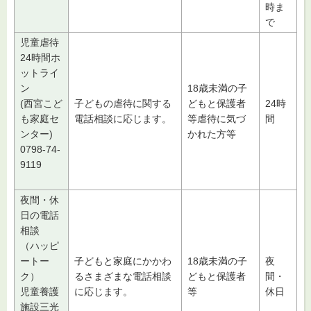
時ま
で
児童虐待
24時間ホ
ットライ
ン
18歳未満の子
(西宮こど
子どもの虐待に関する
どもと保護者
24時
も家庭セ
電話相談に応じます。
等虐待に気づ
間
ンター)
かれた方等
0798-74-
9119
夜間・休
日の電話
相談
（ハッピ
ートー
子どもと家庭にかかわ
18歳未満の子
夜
ク）
るさまざまな電話相談
どもと保護者
間・
児童養護
に応じます。
等
休日
施設三光