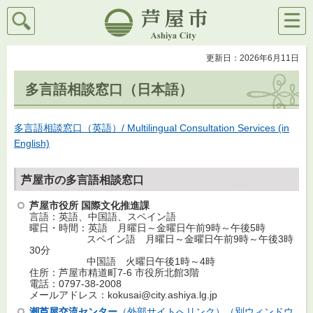
検索
メニ
芦屋市
ュー
更新日：2026年6月11日
多言語相談窓口（日本語）
多言語相談窓口（英語）/ Multilingual Consultation Services (in
English)
芦屋市の多言語相談窓口
芦屋市役所 国際文化推進課
言語：英語、中国語、スペイン語
曜日・時間：英語 月曜日～金曜日午前9時～午後5時
スペイン語 月曜日～金曜日午前9時～午後3時
30分
中国語 火曜日午後1時～4時
住所：芦屋市精道町7-6 市役所北館3階
電話：0797-38-2008
メールアドレス：kokusai@city.ashiya.lg.jp
潮芦屋交流センター
（外部サイトへリンク）（別ウィンドウ