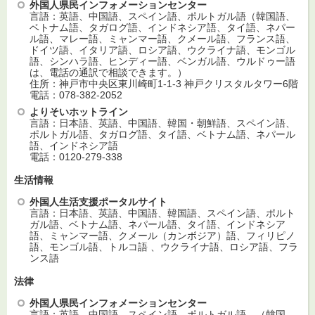
外国人県民インフォメーションセンター
言語：英語、中国語、スペイン語、ポルトガル語（韓国語、
ベトナム語、タガログ語、インドネシア語、タイ語、ネパー
ル語、マレー語、ミャンマー語、クメール語、フランス語、
ドイツ語、イタリア語、ロシア語、ウクライナ語、モンゴル
語、シンハラ語、ヒンディー語、ベンガル語、ウルドゥー語
は、電話の通訳で相談できます。）
住所：神戸市中央区東川崎町1-1-3 神戸クリスタルタワー6階
電話：078-382-2052
よりそいホットライン
言語：日本語、英語、中国語、韓国・朝鮮語、スペイン語、
ポルトガル語、タガログ語、タイ語、ベトナム語、ネパール
語、インドネシア語
電話：0120-279-338
生活情報
外国人生活支援ポータルサイト
言語：日本語、英語、中国語、韓国語、スペイン語、ポルト
ガル語、ベトナム語、ネパール語、タイ語、インドネシア
語、ミャンマー語、クメール（カンボジア）語、フィリピノ
語、モンゴル語、トルコ語 、ウクライナ語、ロシア語、フラ
ンス語
法律
外国人県民インフォメーションセンター
言語：英語、中国語、スペイン語、ポルトガル語 （韓国