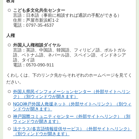
教育
こども多文化共生センター
言語：日本語（事前に相談すれば通訳の手配ができる）
住所：芦屋市新浜町1-2
電話：0797-35-4537
人権
外国人人権相談ダイヤル
言語：英語、中国語、韓国語、フィリピノ語、ポルトガル
語、ベトナム語、ネパール語、スペイン語、インドネシア
語、タイ語
電話：0570-090-911
くわしくは、下のリンク先からそれぞれのホームページを見てく
ださい。
外国人県民インフォメーションセンター（外部サイトへリン
ク）（別ウィンドウが開きます）
NGO神戸外国人救援ネット（外部サイトへリンク）（別ウィ
ンドウが開きます）
神戸国際コミュニティセンター（外部サイトへリンク）（別
ウィンドウが開きます）
法テラス(多言語情報提供サービス）（外部サイトへリンク）
（別ウィンドウが開きます）