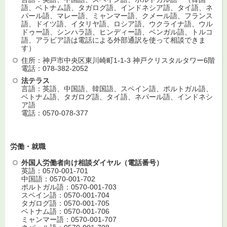
語、ベトナム語、タガログ語、インドネシア語、タイ語、ネ
パール語、マレー語、ミャンマー語、クメール語、フランス
語、ドイツ語、イタリヤ語、ロシア語、ウクライナ語、ウル
ドゥー語、シンハラ語、ヒンディー語、ベンガル語、トルコ
語、アラビア語は電話による外部通訳を使って相談できま
す）
住所：神戸市中央区東川崎町1-1-3 神戸クリスタルタワー6階
電話：078-382-2052
法テラス
言語：英語、中国語、韓国語、スペイン語、ポルトガル語、
ベトナム語、タガログ語、タイ語、ネパール語、インドネシ
ア語
電話：0570-078‐377
労働・就職
外国人労働者向け相談ダイヤル（電話番号）
英語：0570-001-701
中国語：0570-001-702
ポルトガル語：0570-001-703
スペイン語：0570-001-704
タガログ語：0570-001-705
ベトナム語：0570-001-706
ミャンマー語：0570-001-707