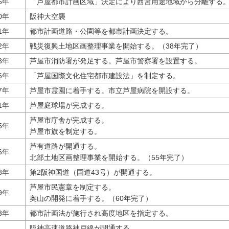
6年
「芦屋都市計画区域」決定により西宮用途地域から分離する
0年
阪神大空襲
1年
都市計画道路・公園等を都市計画決定する。
2年
戦災復興土地区画整理事業を開始する。（38年完了）
3年
芦屋市消防署が発足する。芦屋市警察署を設置する。
6年
「芦屋国際文化住宅都市建設法」を制定する。
7年
芦屋市霊園に着手する。市立芦屋病院を開設する。
1年
芦屋庭球場が完成する。
芦屋市庁舎が完成する。
5年
芦屋市旗を制定する。
芦有道路が開通する。
6年
北部土地区画整理事業を開始する。（55年完了）
8年
第2阪神国道（国道43号）が開通する。
芦屋市民憲章を制定する。
9年
奥山の開発に着手する。（60年完了）
3年
都市計画法が施行され高度地区を指定する。
阪神高速道路神戸線が開通する。