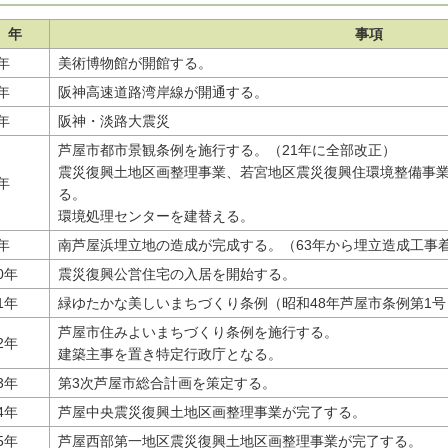
年
事項
年
美術博物館が開館する。
年
阪神高速道路湾岸線が開通する。
年
阪神・淡路大震災
芦屋市都市景観条例を施行する。（21年に全部改正）
震災復興土地区画整理事業、若宮地区震災復興住環境整備事業
年
る。
環境処理センターを建替える。
年
南芦屋浜埋立地の造成が完成する。（63年から埋立造成工事着
0年
震災復興公営住宅の入居を開始する。
1年
緑ゆたかな美しいまちづくり条例（昭和48年芦屋市条例第1
芦屋市住みよいまちづくり条例を施行する。
2年
建築主事を置き特定行政庁となる。
3年
第3次芦屋市総合計画を策定する。
4年
芦屋中央震災復興土地区画整理事業が完了する。
5年
芦屋西部第一地区震災復興土地区画整理事業が完了する。