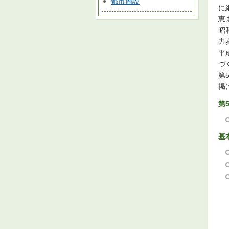
都市施設
に
恵
昭
力
平
づ
第
掲
第
基