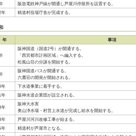
年
阪急電鉄神戸線が開通し芦屋川停留所を設置する。
2年
精道村役場庁舎が完成する。
和
年
事項
阪神国道（国道2号）が開通する。
年
「西宮都市計画区域」へ編入する。
松風山荘の分譲を開始する。
阪神国道バスが開通する。
年
六麓荘の開発が開始される。
0年
下水道事業に着手する。
1年
阪神水道企業団が設立される。
阪神大水害
3年
奥山浄水場・村営上水道が完成し給水を開始する。
4年
芦屋川河川改修工事が始まる。
5年
精道村が芦屋市となる。