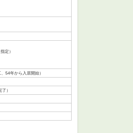
に指定）
、54年から入居開始）
完了）