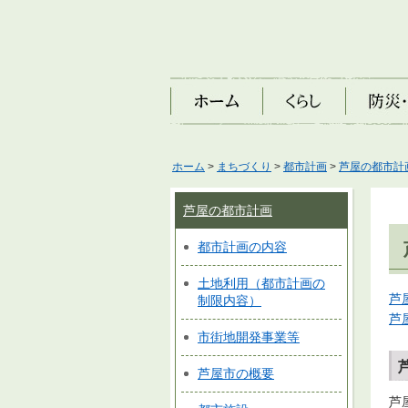
ホーム
くらし
防災・安
ホーム
>
まちづくり
>
都市計画
>
芦屋の都市計
芦屋の都市計画
都市計画の内容
土地利用（都市計画の
芦
制限内容）
芦
市街地開発事業等
芦屋市の概要
芦