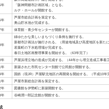
5年
「阪神間都市計画区域」となる。
ルナ・ホールが開館する。
芦屋市総合計画を策定する。
6年
奥山貯水池が完成する。
7年
体育館・青少年センターが開館する。
緑ゆたかな美しいまちづくり条例を施行する。
新都市計画法が施行される。（用途地域及び高度地区を新た
8年
若葉町の下水処理場が完成する。
春日土地区画整理事業を開始する。（63年完了）
0年
芦屋浜埋立地の造成が完成する。（44年から埋立造成工事着工
1年
新築された市民センター別館で公民館が開館する。
4年
国鉄（現JR）芦屋駅北地区の再開発を開始する。（平成10年
1年
芦屋市新総合計画を策定する。
2年
図書館を伊勢町に新築開館する。
3年
谷崎潤一郎記念館が開館する。
成