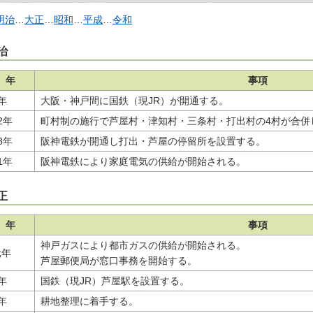
明治
…
大正
…
昭和
…
平成
…
令和
治
年
事項
年
大阪・神戸間に国鉄（現JR）が開通する。
2年
町村制の施行で芦屋村・津知村・三条村・打出村の4村が合併
8年
阪神電鉄が開通し打出・芦屋の停留所を設置する。
1年
阪神電鉄により家庭電気の供給が開始される。
正
年
事項
神戸ガスにより都市ガスの供給が開始される。
元年
芦屋郵便局が窓口事務を開始する。
年
国鉄（現JR）芦屋駅を設置する。
年
耕地整理に着手する。