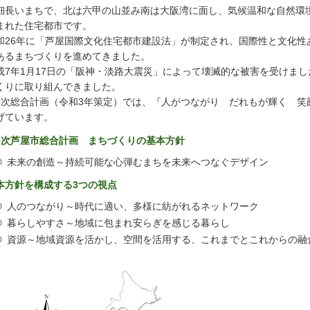
細長いまちで、北は六甲の山並み南は大阪湾に面し、気候温和な自然環
まれた住宅都市です。
和26年に「芦屋国際文化住宅都市建設法」が制定され、国際性と文化性
あるまちづくりを進めてきました。
成7年1月17日の「阪神・淡路大震災」によって壊滅的な被害を受けま
くりに取り組んできました。
5次総合計画（令和3年策定）では、『人がつながり
だれ
もが輝く
笑
げています。
5次芦屋市総合計画
ま
ちづくりの基本方針
未来の創造～持続可能な心弾むまちを未来へつなぐデザイン
本方針を構成する3つの視点
人のつながり～時代に適い、多様に紡がれるネットワーク
暮らしやすさ～地域に包まれ安らぎを感じる暮らし
資源～地域資源を活かし、空間を活用する、これまでとこれからの融