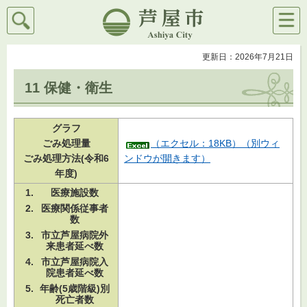
検索
メニ
芦屋市
ュー
更新日：2026年7月21日
11 保健・衛生
グラフ
ごみ処理量
（エクセル：18KB）（別ウィ
ごみ処理方法(令和6
ンドウが開きます）
年度)
医療施設数
医療関係従事者
数
市立芦屋病院外
来患者延べ数
市立芦屋病院入
院患者延べ数
年齢(5歳階級)別
死亡者数