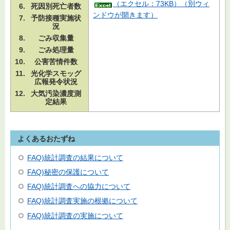
（エクセル：73KB）（別ウィ
死因別死亡者数
ンドウが開きます）
予防接種実施状
況
ごみ収集量
ごみ処理量
公害苦情件数
光化学スモッグ
広報発令状況
大気汚染濃度測
定結果
よくあるおたずね
FAQ)統計調査の結果について
FAQ)秘密の保護について
FAQ)統計調査への協力について
FAQ)統計調査実施の根拠について
FAQ)統計調査の実施について