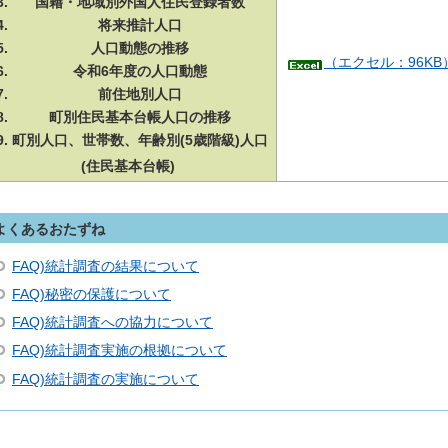
国籍・地域別外国人住民登録者数
将来推計人口
人口動態の推移
（エクセル：96K
令和6年度の人口動態
前住地別人口
町別住民基本台帳人口の推移
町別人口、世帯数、年齢別(5歳階級)人口
(住民基本台帳)
よくあるおたずね
FAQ)統計調査の結果について
FAQ)秘密の保護について
FAQ)統計調査への協力について
FAQ)統計調査実施の根拠について
FAQ)統計調査の実施について