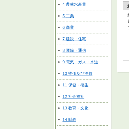
4 農林水産業
5 工業
6 商業
7 建設・住宅
8 運輸・通信
9 電気・ガス・水道
10 物価及び消費
11 保健・衛生
12 社会福祉
13 教育・文化
14 財政