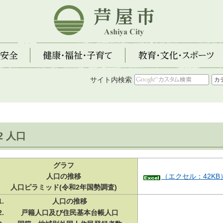
芦屋市
全
健康・福祉・子育て
教育・文化・スポーツ
サイト内検索
2 人口
グラフ
人口の推移
（エクセル：42K
人口ピラミッド(令和2年国勢調査)
人口の推移
戸籍人口及び住民基本台帳人口