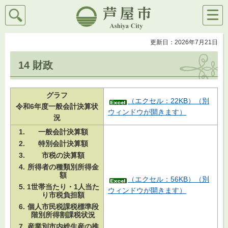
検索
メニ
芦屋市
ュー
更新日：2026年7月21日
14 財政
グラフ
（エクセル：22KB）（別
令和6年度一般会計決算状
ウィンドウが開きます）
況
一般会計決算額
特別会計決算額
市税の決算額
所得者の種類別所得金
額
（エクセル：56KB）（別
1世帯当たり・1人当た
ウィンドウが開きます）
り市税負担額
個人市民税課税標準段
階別所得割課税状況
産業別市内総生産の推