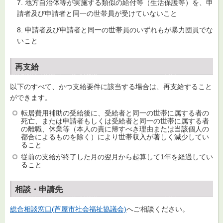
7. 地方自治体等が実施する類似の給付等（生活保護等）を、申
請者及び申請者と同一の世帯員が受けていないこと
8. 申請者及び申請者と同一の世帯員のいずれもが暴力団員でな
いこと
再支給
以下のすべて、かつ支給要件に該当する場合は、再支給すること
ができます。
転居費用補助の受給後に、受給者と同一の世帯に属する者の
死亡、または申請者もしくは受給者と同一の世帯に属する者
の離職、休業等（本人の責に帰すべき理由または当該個人の
都合によるものを除く）により世帯収入が著しく減少してい
ること
従前の支給が終了した月の翌月から起算して1年を経過してい
ること
相談・申請先
総合相談窓口(芦屋市社会福祉協議会)
へご相談ください。