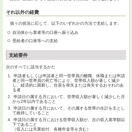
それ以外の経費
個々の状況に応じて、以下のいずれかの方法で支給します。
自治体から業者等の口座へ振り込み
受給者の口座等への支給
支給要件
次のすべてに該当するかた
申請者もしくは申請者と同一世帯員の離職、休職または申請
者と同一世帯員の死亡等により、世帯収入額が著しく減少
し、経済的に困窮し、住居を喪失または喪失するおそれのあ
る者
申請日の属する月において、世帯収入額が著しく減少した月
から2年以内であること
申請日の属する月において、その属する世帯の生計を主とし
て維持していること
申請日の属する月における世帯収入額が、次の収入基準額以
下であること
（収入には失業給付、各種年金等を含む）