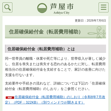
検索
メニ
芦屋市
ュー
更新日：2026年7月6日
住居確保給付金（転居費用補助）
住居確保給付金（転居費用補助）とは
同一世帯員の離職・休業や死亡等により、世帯収入が著しく減少
し、住居を喪失または喪失する恐れのあるかたに対し、転居費用
相当分の住居確保給付金を支給することで、家計の改善に向けた
支援を行ないます。
支給要件や手続きの流れなど、詳細については下記の「住居確保
給付金（転居費用補助）のしおり」をご参照ください。
住居確保給付金（転居費用補助）のしおり（令和8年7月改
定）（PDF：322KB）（別ウィンドウが開きます）