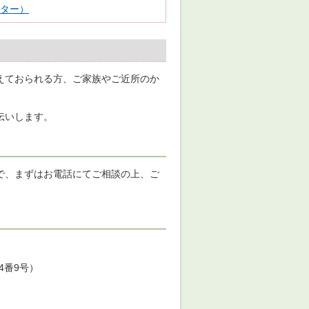
ター）
えておられる方、ご家族やご近所のか
伝いします。
で、まずはお電話にてご相談の上、ご
4番9号）