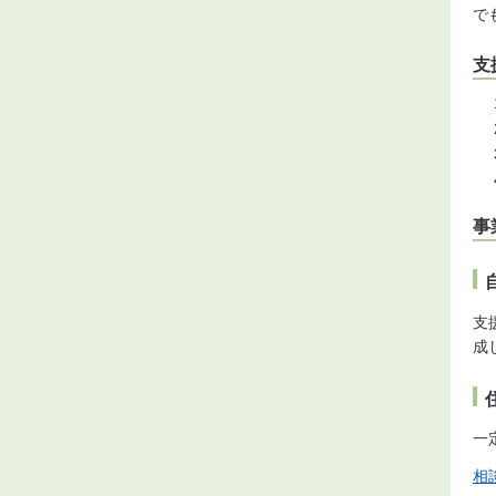
で
支
事
支
成
一
相