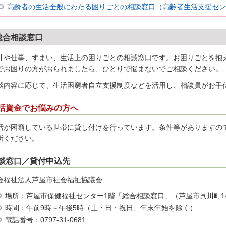
高齢者の生活全般にわたる困りごとの相談窓口（高齢者生活支援セン
総合相談窓口
計や仕事、すまい、生活上の困りごとの相談窓口です。お困りごとを抱
でお困りの方がおられましたら、ひとりで悩まないでご相談ください。
談内容に応じて、生活困窮者自立支援制度などを活用し、相談員がお手
活資金でお悩みの方へ
活が困窮している世帯に貸し付けを行っています。条件等がありますの
所ください。
談窓口／貸付申込先
会福祉法人芦屋市社会福祉協議会
場所：芦屋市保健福祉センター1階「総合相談窓口」（芦屋市呉川町1
時間：午前9時～午後5時（土・日・祝日、年末年始を除く）
電話番号：0797-31-0681