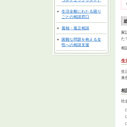
づきチェックリスト）
生活全般にわたる困り
ごとの相談窓口
孤独・孤立相談
家
た
困難な問題を抱える女
性への相談支援
相
生
生
来
相
社