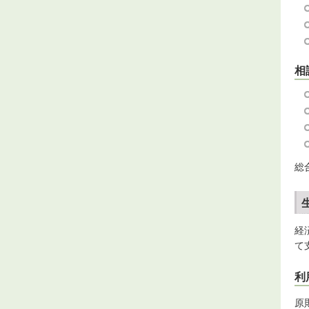
相
総
経
て
利
原