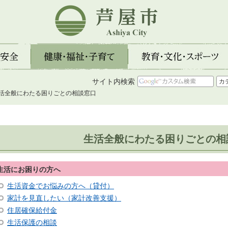
芦屋市
全
健康・福祉・子育て
教育・文化・スポーツ
サイト内検索
生活全般にわたる困りごとの相談窓口
生活全般にわたる困りごとの相
生活にお困りの方へ
生活資金でお悩みの方へ（貸付）
家計を見直したい（家計改善支援）
住居確保給付金
生活保護の相談