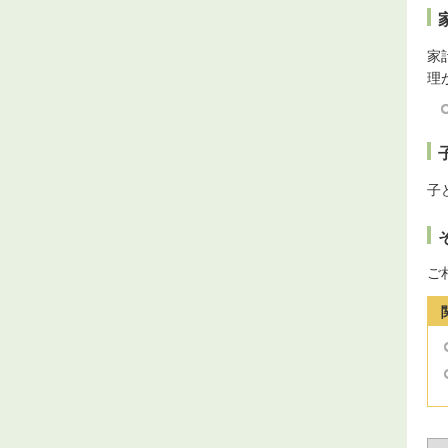
家
理
子
ご