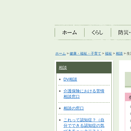
ホーム
くらし
防災・安
ホーム
>
健康・福祉・子育て
>
福祉
>
相談
> 
相談
DV相談
介護保険における苦情
相談窓口
相談の窓口
これって認知症？（自
分でできる認知症の気