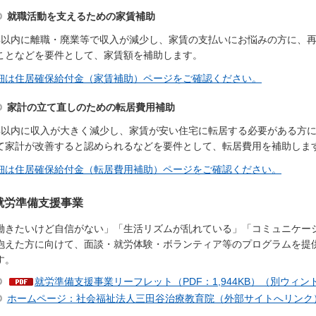
就職活動を支えるための家賃補助
年以内に離職・廃業等で収入が減少し、家賃の支払いにお悩みの方に、
ことなどを要件として、家賃額を補助します。
細は住居確保給付金（家賃補助）ページをご確認ください。
家計の立て直しのための転居費用補助
年以内に収入が大きく減少し、家賃が安い住宅に転居する必要がある方
て家計が改善すると認められるなどを要件として、転居費用を補助しま
細は住居確保給付金（転居費用補助）ページをご確認ください。
就労準備支援事業
働きたいけど自信がない」「生活リズムが乱れている」「コミュニケー
抱えた方に向けて、面談・就労体験・ボランティア等のプログラムを提
す。
就労準備支援事業リーフレット（PDF：1,944KB）（別ウィ
ホームページ：社会福祉法人三田谷治療教育院（外部サイトへリンク