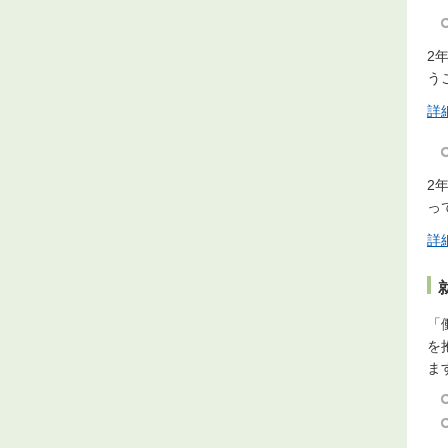
2
う
詳
2
っ
詳
「
を
ま