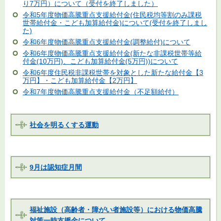
り7万円）について（受付を終了しました）
令和5年度物価高騰重点支援給付金(住民税均等割のみ課税
世帯給付金・こども加算給付金)について(受付を終了しまし
た)
令和6年度物価高騰重点支援給付金(調整給付)について
令和6年度物価高騰重点支援給付金(新たな非課税世帯等給
付金(10万円)、こども加算給付金(5万円))について
令和6年度住民税非課税世帯を対象とした新たな給付金【3
万円】・こども加算給付金【2万円】
令和7年度物価高騰重点支援給付金（不足額給付）
社会を明るくする運動
9月は認知症月間
福祉施設（高齢者・障がい者施設等）における物価高騰
対策一時支援金について