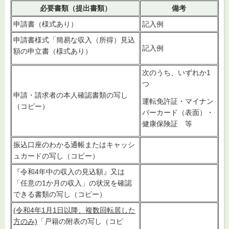
必要書類（提出書類）
備考
申請書（様式あり）
記入例
申請書様式「簡易な収入（所得）見込
記入例
額の申立書（様式あり）
次のうち、いずれか1
つ
申請・請求者の本人確認書類の写し
運転免許証・マイナン
（コピー）
バーカード（表面）・
健康保険証 等
振込口座のわかる通帳またはキャッシ
ュカードの写し（コピー）
『令和4年中の収入の見込額』又は
「任意の1か月の収入」の状況を確認
できる書類の写し（コピー）
(令和4年1月1日以降、複数回転居した
方のみ)
「戸籍の附表の写し（コピ