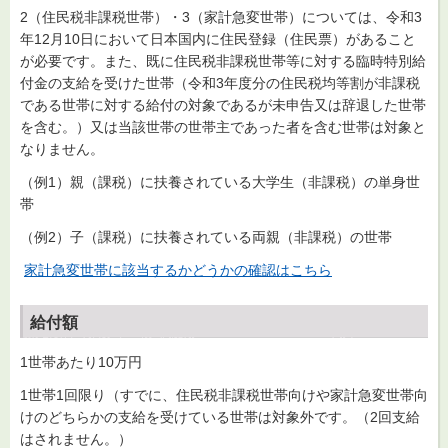
2（住民税非課税世帯）・3（家計急変世帯）については、令和3
年12月10日において日本国内に住民登録（住民票）があること
が必要です。また、既に住民税非課税世帯等に対する臨時特別給
付金の支給を受けた世帯（令和3年度分の住民税均等割が非課税
である世帯に対する給付の対象であるが未申告又は辞退した世帯
を含む。）又は当該世帯の世帯主であった者を含む世帯は対象と
なりません。
（例1）親（課税）に扶養されている大学生（非課税）の単身世
帯
（例2）子（課税）に扶養されている両親（非課税）の世帯
家計急変世帯に該当するかどうかの確認はこちら
給付額
1世帯あたり10万円
1世帯1回限り（すでに、住民税非課税世帯向けや家計急変世帯向
けのどちらかの支給を受けている世帯は対象外です。（2回支給
はされません。）