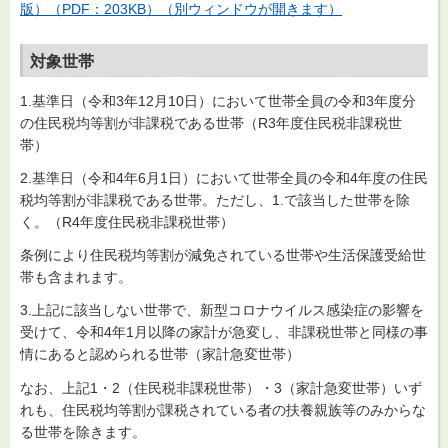
版）（PDF：203KB）（別ウィンドウが開きます）
対象世帯
1.基準日（令和3年12月10日）において世帯全員の令和3年度分
の住民税均等割が非課税である世帯（R3年度住民税非課税世
帯）
2.基準日（令和4年6月1日）において世帯全員の令和4年度の住民
税均等割が非課税である世帯。ただし、1.で該当した世帯を除
く。（R4年度住民税非課税世帯）
条例により住民税均等割が減免されている世帯や生活保護受給世
帯も含まれます。
3.上記に該当しない世帯で、新型コロナウイルス感染症の影響を
受けて、令和4年1月以降の家計が急変し、非課税世帯と同様の事
情にあると認められる世帯（家計急変世帯）
なお、上記1・2（住民税非課税世帯）・3（家計急変世帯）いず
れも、住民税均等割が課税されている者の扶養親族等のみからな
る世帯を除きます。