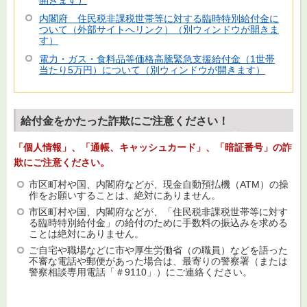
開きます）
内閣府 住民税非課税世帯等に対する臨時特別給付金に
ついて（外部サイトへリンク）（別ウィンドウが開きま
す）
電力・ガス・食料品等価格高騰緊急支援給付金（1世帯
当たり5万円）について（別ウィンドウが開きます）
給付金をかたった詐欺にご注意ください！
「個人情報」、「通帳、キャッシュカード」、「暗証番号」の詐
欺にご注意ください。
市区町村や国、内閣府などが、現金自動預払機（ATM）の操
作をお願いすることは、絶対にありません。
市区町村や国、内閣府などが、「住民税非課税世帯等に対す
る臨時特別給付金」の給付のために手数料の振込みを求める
ことは絶対にありません。
ご自宅や職場などに市や厚生労働省（の職員）などを語った
不審な電話や郵便があった場合は、最寄りの警察署（または
警察相談専用電話「＃9110」）にご連絡ください。