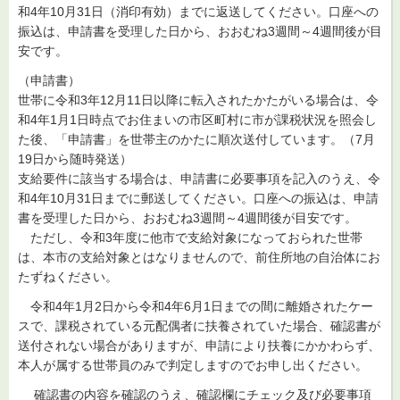
和4年10月31日（消印有効）までに返送してください。口座への
振込は、申請書を受理した日から、おおむね3週間～4週間後が目
安です。
（申請書）
世帯に令和3年12月11日以降に転入されたかたがいる場合は、令
和4年1月1日時点でお住まいの市区町村に市が課税状況を照会し
た後、「申請書」を世帯主のかたに順次送付しています。（7月
19日から随時発送）
支給要件に該当する場合は、申請書に必要事項を記入のうえ、令
和4年10月31日までに郵送してください。口座への振込は、申請
書を受理した日から、おおむね3週間～4週間後が目安です。
ただし、令和3年度に他市で支給対象になっておられた世帯
は、本市の支給対象とはなりませんので、前住所地の自治体にお
たずねください。
令和4年1月2日から令和4年6月1日までの間に離婚されたケー
スで、課税されている元配偶者に扶養されていた場合、確認書が
送付されない場合がありますが、申請により扶養にかかわらず、
本人が属する世帯員のみで判定しますのでお申し出ください。
確認書の内容を確認のうえ、確認欄にチェック及び必要事項