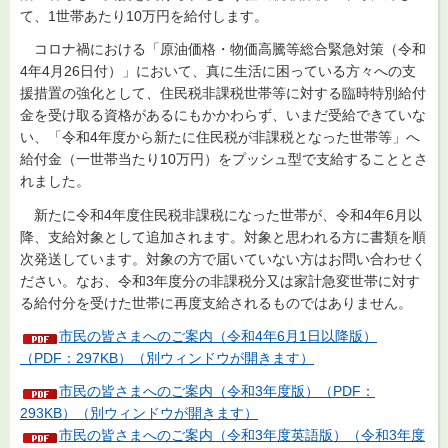
て、1世帯あたり10万円を給付します。
コロナ禍における「原油価格・物価高騰等総合緊急対策（令和
4年4月26日付）」において、真に生活に困っている方々への支
援措置の強化として、住民税非課税世帯等に対する臨時特別給付
金を受け取る資格があるにもかかわらず、いまだ受給できていな
い、「令和4年度から新たに住民税が非課税となった世帯等」へ
給付金（一世帯当たり10万円）をプッシュ型で支給することとさ
れました。
新たに令和4年度住民税非課税になった世帯が、令和4年6月以
降、支給対象として追加されます。対象と思われる方に書類を順
次発送しています。対象の方で届いていない方はお問い合わせく
ださい。なお、令和3年度分の非課税分又は家計急変世帯に対す
る給付分を受けた世帯に再度支給されるものではありません。
市民の皆さまへのご案内（令和4年6月1日以降版）
（PDF：297KB）（別ウィンドウが開きます）
市民の皆さまへのご案内（令和3年度版）（PDF：
293KB）（別ウィンドウが開きます）
市民の皆さまへのご案内（令和3年度英語版）（令和3年度