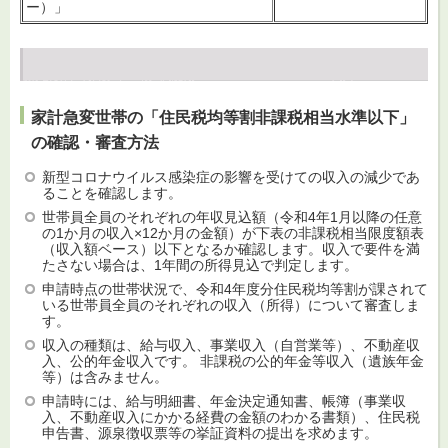
ー）」
家計急変世帯の「住民税均等割非課税相当水準以下」
の確認・審査方法
新型コロナウイルス感染症の影響を受けての収入の減少であ
ることを確認します。
世帯員全員のそれぞれの年収見込額（令和4年1月以降の任意
の1か月の収入×12か月の金額）が下表の非課税相当限度額表
（収入額ベース）以下となるか確認します。収入で要件を満
たさない場合は、1年間の所得見込で判定します。
申請時点の世帯状況で、令和4年度分住民税均等割が課されて
いる世帯員全員のそれぞれの収入（所得）について審査しま
す。
収入の種類は、給与収入、事業収入（自営業等）、不動産収
入、公的年金収入です。 非課税の公的年金等収入（遺族年金
等）は含みません。
申請時には、給与明細書、年金決定通知書、帳簿（事業収
入、不動産収入にかかる経費の金額のわかる書類）、住民税
申告書、源泉徴収票等の挙証資料の提出を求めます。