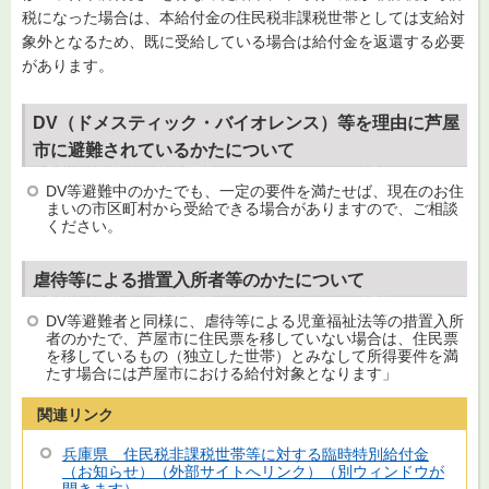
税になった場合は、本給付金の住民税非課税世帯としては支給対
象外となるため、既に受給している場合は給付金を返還する必要
があります。
DV（ドメスティック・バイオレンス）等を理由に芦屋
市に避難されているかたについて
DV等避難中のかたでも、一定の要件を満たせば、現在のお住
まいの市区町村から受給できる場合がありますので、ご相談
ください。
虐待等による措置入所者等のかたについて
DV等避難者と同様に、虐待等による児童福祉法等の措置入所
者のかたで、芦屋市に住民票を移していない場合は、住民票
を移しているもの（独立した世帯）とみなして所得要件を満
たす場合には芦屋市における給付対象となります」
関連リンク
兵庫県 住民税非課税世帯等に対する臨時特別給付金
（お知らせ）（外部サイトへリンク）（別ウィンドウが