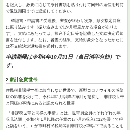
を記入し、必要に応じて添付書類を貼り付けて同封の返信用封筒
で返送期限までに返送してください。
確認書・申請書の受理後、審査が終わり次第、順次指定口座
に振り込みます（振り込みまで1か月程度かかる場合がありま
す）。支給にあたっては、振込予定日等を記載した支給決定通知
書を送付します。なお、審査の結果、支給対象外となったかたに
は不支給決定通知書を送付します。
申請期限は令和4年10月31日（当日消印有効）で
す。
2.
家計急変世帯
住民税非課税世帯に該当しない世帯で、新型コロナウイルス感染
症の影響を受けて、令和4年1月以降の家計が急変し、非課税世帯
と同様の事情にあると認められる世帯
「非課税世帯と同様の事情」とは、世帯員全員のそれぞれの年
収見込額（令和4年1月以降の任意の1か月の収入に12を乗じて得
た額をいう。）が市町村民税均等割非課税水準以下であることを