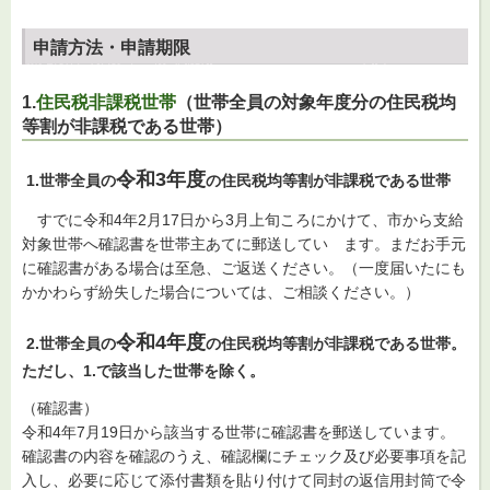
申請方法・申請期限
1.
住民税非課税世帯
（世帯全員の対象年度分の住民税均
等割が非課税である世帯）
令和3年度
1.世帯全員の
の住民税均等割が非課税である世帯
すでに令和4年2月17日から3月上旬ころにかけて、市から支給
対象世帯へ確認書を世帯主あてに郵送してい ます。まだお手元
に確認書がある場合は至急、ご返送ください。（一度届いたにも
かかわらず紛失した場合については、ご相談ください。）
令和4年度
2.世帯全員の
の住民税均等割が非課税である世帯。
ただし、1.で該当した世帯を除く。
（確認書）
令和4年7月19日から該当する世帯に確認書を郵送しています。
確認書の内容を確認のうえ、確認欄にチェック及び必要事項を記
入し、必要に応じて添付書類を貼り付けて同封の返信用封筒で令