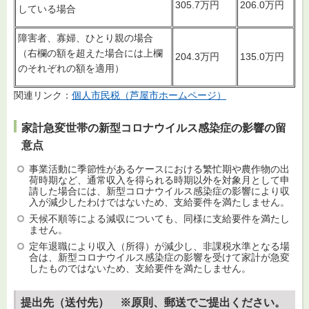
305.7万円
206.0万円
している場合
障害者、寡婦、ひとり親の場合
（右欄の額を超えた場合には上欄
204.3万円
135.0万円
のそれぞれの額を適用）
関連リンク：
個人市民税（芦屋市ホームページ）
家計急変世帯の新型コロナウイルス感染症の影響の留
意点
事業活動に季節性があるケースにおける繁忙期や農作物の出
荷時期など、通常収入を得られる時期以外を対象月として申
請した場合には、新型コロナウイルス感染症の影響により収
入が減少したわけではないため、支給要件を満たしません。
天候不順等による減収についても、同様に支給要件を満たし
ません。
定年退職により収入（所得）が減少し、非課税水準となる場
合は、新型コロナウイルス感染症の影響を受けて家計が急変
したものではないため、支給要件を満たしません。
提出先（送付先） ※原則、郵送でご提出ください。