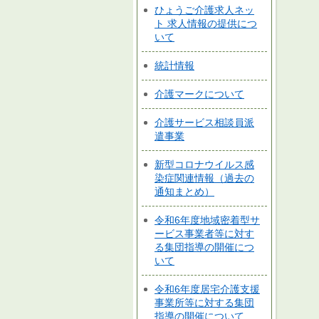
ひょうご介護求人ネッ
ト 求人情報の提供につ
いて
統計情報
介護マークについて
介護サービス相談員派
遣事業
新型コロナウイルス感
染症関連情報（過去の
通知まとめ）
令和6年度地域密着型サ
ービス事業者等に対す
る集団指導の開催につ
いて
令和6年度居宅介護支援
事業所等に対する集団
指導の開催について