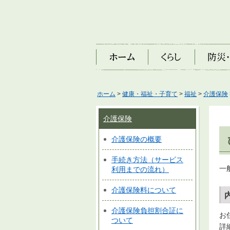
ホーム
くらし
防災・安
ホーム
>
健康・福祉・子育て
>
福祉
>
介護保険
介護保険
介護保険の概要
手続き方法（サービス
一
利用までの流れ）
介護保険料について
介護保険負担割合証に
お
ついて
詳