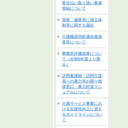
委任払い取り扱い業者
登録について
加算・減算等に係る体
制等に関する届出
介護職員等処遇改善加
算等について
事業所評価加算につい
て（令和6年度より廃
止）
訪問看護師・訪問介護
員への暴力等お困り相
談窓口・暴力対策マニ
ュアルについて
介護サービス事業にお
ける生産性向上に資す
るガイドラインについ
て