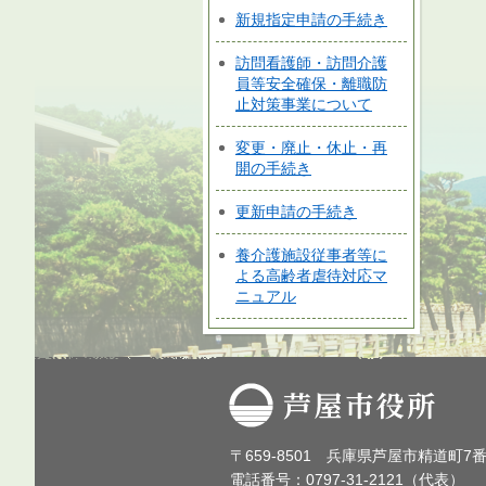
新規指定申請の手続き
訪問看護師・訪問介護
員等安全確保・離職防
止対策事業について
変更・廃止・休止・再
開の手続き
更新申請の手続き
養介護施設従事者等に
よる高齢者虐待対応マ
ニュアル
芦屋市役所
〒659-8501 兵庫県芦屋市精道町7
電話番号：0797-31-2121（代表）