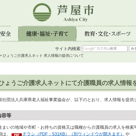
芦屋市
全
健康・福祉・子育て
教育・文化・スポーツ
サイト内検索
> ひょうご介護求人ネット 求人情報の提供について
ひょうご介護求人ネットにて介護職員の求人情報
般社団法人兵庫県老人福祉事業協会が、以下のとおり、求人情報を提供
内容等
住まいの地域や市町・お持ちの資格又は職種から介護職員の求人を検索
細は、
チラシ（PDF：531KB）（別ウィンドウが開きます）
や