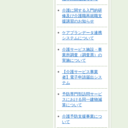
介護に関する入門的研
修及び介護職再就職支
援講習のお知らせ
ケアプランデータ連携
システムについて
介護サービス施設・事
業所調査（調査票）の
実施について
【介護サービス事業
者】電子申請届出シス
テム
予防専門型訪問サービ
スにおける同一建物減
算について
介護予防支援事業につ
いて