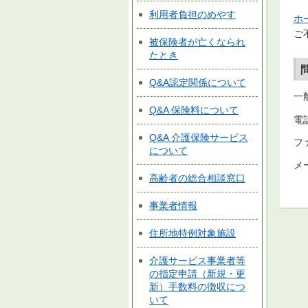
利用者負担のめやす
ホ
ご
被保険者が亡くなられ
たとき
Q&A認定関係について
一
Q&A 保険料について
電話
Q&A 介護保険サービス
ファ
について
メー
高齢者の総合相談窓口
事業者情報
住所地特例対象施設
介護サービス事業者等
の指定申請（新規・更
新）手数料の徴収につ
いて