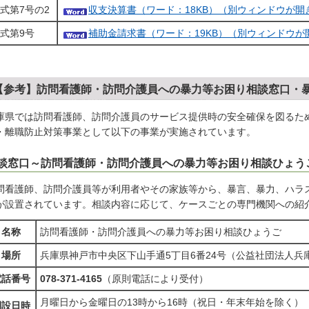
式第7号の2
収支決算書（ワード：18KB）（別ウィンドウが開
式第9号
補助金請求書（ワード：19KB）（別ウィンドウが
【参考】訪問看護師・訪問介護員への暴力等お困り相談窓口・
庫県では訪問看護師、訪問介護員のサービス提供時の安全確保を図るた
・離職防止対策事業として以下の事業が実施されています。
談窓口～訪問看護師・訪問介護員への暴力等お困り相談ひょう
問看護師、訪問介護員等が利用者やその家族等から、暴言、暴力、ハラ
が設置されています。相談内容に応じて、ケースごとの専門機関への紹
名称
訪問看護師・訪問介護員への暴力等お困り相談ひょうご
場所
兵庫県神戸市中央区下山手通5丁目6番24号（公益社団法人兵
電話番号
078-371-4165
（原則電話により受付）
月曜日から金曜日の13時から16時（祝日・年末年始を除く）
開設日時