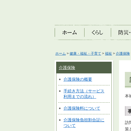
ホーム
くらし
防災・安
ホーム
>
健康・福祉・子育て
>
福祉
>
介護保険
介護保険
介護保険の概要
手続き方法（サービス
本
利用までの流れ）
介護保険料について
介護保険負担割合証に
訪
ついて
策