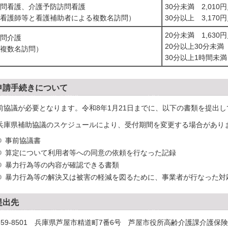
問看護、介護予防訪問看護
30分未満 2,010
看護師等と看護補助者による複数名訪問）
30分以上 3,170
20分未満 1,630
問介護
20分以上30分未満 
複数名訪問）
30分以上1時間未満 
申請手続きについて
前協議が必要となります。令和8年1月21日までに、以下の書類を提出
兵庫県補助協議のスケジュールにより、受付期間を変更する場合があり
事前協議書
算定について利用者等への同意の依頼を行なった記録
暴力行為等の内容が確認できる書類
暴力行為等の解決又は被害の軽減を図るために、事業者が行なった対
提出先
659-8501 兵庫県芦屋市精道町7番6号 芦屋市役所高齢介護課介護保