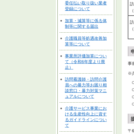
委任払い取り扱い業者
訪
登録について
（
加算・減算等に係る体
訪
制等に関する届出
（
介護職員等処遇改善加
算等について
事業所評価加算につい
て（令和6年度より廃
事
止）
※
訪問看護師・訪問介護
員への暴力等お困り相
談窓口・暴力対策マニ
ュアルについて
介護サービス事業にお
ける生産性向上に資す
るガイドラインについ
て
〒