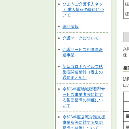
様
ひょうご介護求人ネッ
ト 求人情報の提供につ
様
いて
統計情報
介護マークについて
兵
介護サービス相談員派
保
遣事業
新型コロナウイルス感
相
染症関連情報（過去の
通知まとめ）
訪
口
令和6年度地域密着型サ
ービス事業者等に対す
る集団指導の開催につ
いて
令和6年度居宅介護支援
事業所等に対する集団
指導の開催について