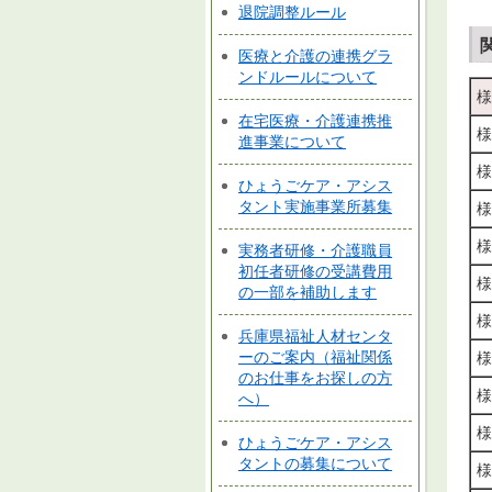
退院調整ルール
医療と介護の連携グラ
ンドルールについて
様
在宅医療・介護連携推
様
進事業について
様
ひょうごケア・アシス
タント実施事業所募集
様
様
実務者研修・介護職員
初任者研修の受講費用
様
の一部を補助します
様
兵庫県福祉人材センタ
ーのご案内（福祉関係
様
のお仕事をお探しの方
様
へ）
様
ひょうごケア・アシス
タントの募集について
様