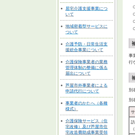
居宅介護支援事業につ
いて
地域密着型サービスに
ついて
介護予防・日常生活支
援総合事業について
事
介護保険事業者の業務
行
管理体制の整備に係る
届出について
芦屋市外事業者による
別
申請代行について
別
事業者のかたへ（各種
様式）
サ
介護保険サービス（住
訪
宅改修）及び芦屋市住
（
宅改造費助成事業受領