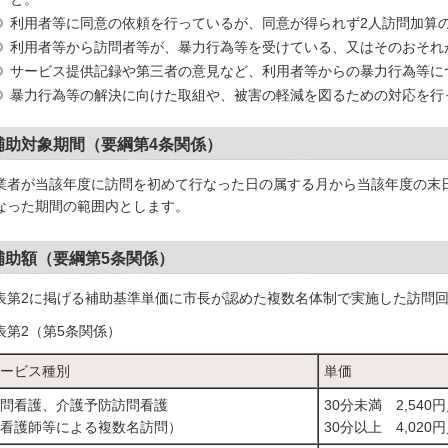
利用者等に同意の依頼を行っているが、同意が得られず2人訪問加算
利用者等から訪問者等が、暴力行為等を受けている、又はそのおそれ
サービス提供記録や第三者の意見など、利用者等からの暴力行為等に
暴力行為等の解決に向けた取組や、被害の軽減を図るための対応を行
補助対象期間（要綱第4条関係）
業者が当該年度に訪問を初めて行なった日の属する月から当該年度の末
なった期間の範囲内とします。
補助額（要綱第5条関係）
表第2に掲げる補助基準単価に市長が認めた複数名体制で実施した訪問回
表第2（第5条関係）
ービス種別
単価
問看護、介護予防訪問看護
30分未満 2,540
看護師等による複数名訪問）
30分以上 4,020