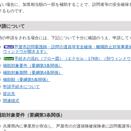
ない場合に、加算相当額の一部を補助することで、訪問者等の安全確保
するものです。
申請について
助の申請をされる場合には、下記について十分に確認のうえ、申請して
芦屋市訪問看護師・訪問介護員等安全確保・離職防止対策事業補
ウィンドウが開きます）
手続きの流れ（フロー図）（エクセル：17KB）（別ウィンド
補助対象要件（要綱第3条関係）
補助対象期間（要綱第4条関係）
補助額（要綱第5条関係）
申請手続きについて
提出先
関連様式
補助対象要件（要綱第3条関係）
兵庫県内に事業所が所在し、芦屋市の介護保険被保険者に訪問看護等
と。