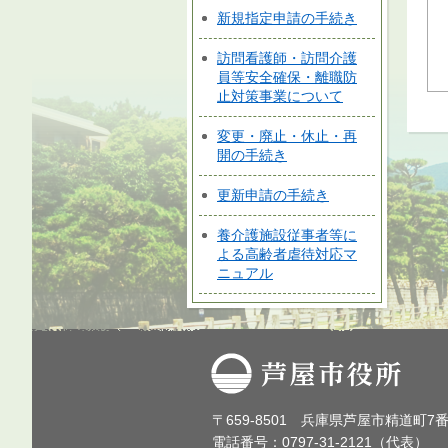
新規指定申請の手続き
訪問看護師・訪問介護
員等安全確保・離職防
止対策事業について
変更・廃止・休止・再
開の手続き
更新申請の手続き
養介護施設従事者等に
よる高齢者虐待対応マ
ニュアル
芦屋市役所
〒659-8501 兵庫県芦屋市精道町7
電話番号：0797-31-2121（代表）