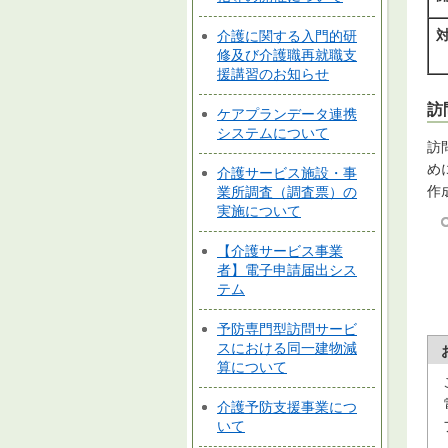
介護に関する入門的研
修及び介護職再就職支
援講習のお知らせ
訪
ケアプランデータ連携
システムについて
訪
め
介護サービス施設・事
作
業所調査（調査票）の
実施について
【介護サービス事業
者】電子申請届出シス
テム
予防専門型訪問サービ
スにおける同一建物減
算について
介護予防支援事業につ
いて