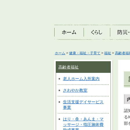
ホーム
くらし
防災・安
ホーム
>
健康・福祉・子育て
>
福祉
>
高齢者福
高齢者福祉
老人ホーム入所案内
さわやか教室
生活支援デイサービス
事業
認
る
はり・灸・あんま・マ
部
ッサージ・指圧施術費