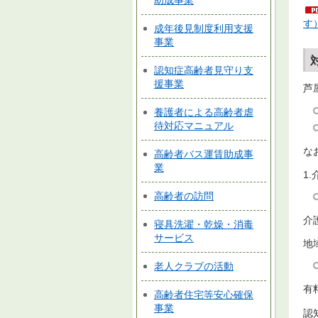
助成事業
す
成年後見制度利用支援
事業
認知症高齢者見守り支
援事業
芦
養護者による高齢者虐
待対応マニュアル
な
高齢者バス運賃助成事
業
1
高齢者の訪問
介
寝具洗濯・乾燥・消毒
サービス
地
老人クラブの活動
有
高齢者住宅等安心確保
事業
認