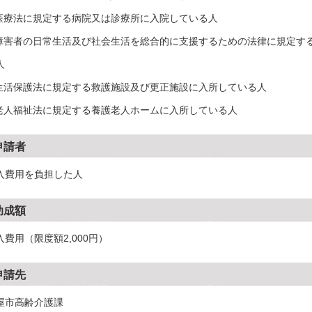
.医療法に規定する病院又は診療所に入院している人
.障害者の日常生活及び社会生活を総合的に支援するための法律に規定す
人
.生活保護法に規定する救護施設及び更正施設に入所している人
.老人福祉法に規定する養護老人ホームに入所している人
申請者
入費用を負担した人
助成額
入費用（限度額2,000円）
申請先
屋市高齢介護課