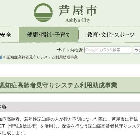
芦屋市
全
健康・福祉・子育て
教育・文化・スポーツ
サイト内検索
祉
> 認知症高齢者見守りシステム利用助成事業
認知症高齢者見守りシステム利用助成事業
内容
知症高齢者、若年性認知症の人が行方不明になった際に、芦屋市に登録
ICT（情報通信技術）を活用し、探索を行なう認知症高齢者見守りシス
を助成します。