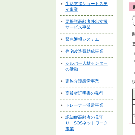
生活支援ショートステ
イ事業
要援護高齢者外出支援
サービス事業
緊急通報システム
住宅改造費助成事業
シルバー人材センター
の活動
家族介護慰労事業
高齢者証明書の発行
トレーナー派遣事業
認知症高齢者の見守
り・SOSネットワーク
事業