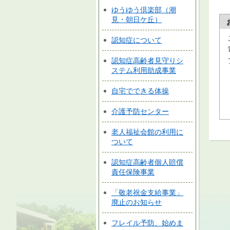
ゆうゆう倶楽部（潮
見・朝日ケ丘）
認知症について
認知症高齢者見守りシ
ステム利用助成事業
自宅でできる体操
介護予防センター
老人福祉会館の利用に
ついて
認知症高齢者個人賠償
責任保険事業
「敬老祝金支給事業」
廃止のお知らせ
フレイル予防、始めま