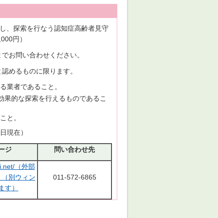
用し、探索を行なう認知症高齢者見守
000円）
までお問い合わせください。
と認めるものに限ります。
る業者であること。
の効果的な探索を行えるものであるこ
こと。
1日現在）
ージ
問い合わせ先
ai.net/（外部
）（別ウィン
011-572-6865
ます）