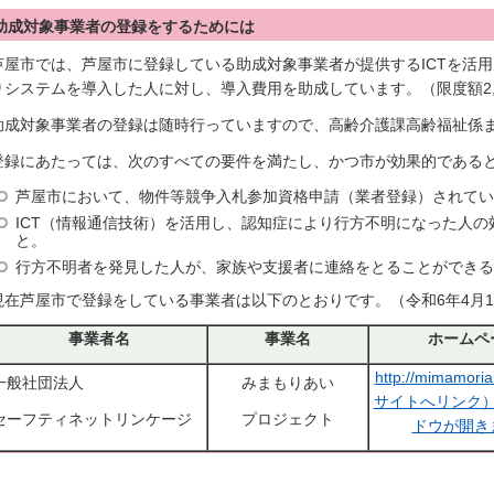
助成対象事業者の登録をするためには
芦屋市では、芦屋市に登録している助成対象事業者が提供するICTを活
りシステムを導入した人に対し、導入費用を助成しています。（限度額2,
助成対象事業者の登録は随時行っていますので、高齢介護課高齢福祉係
登録にあたっては、次のすべての要件を満たし、かつ市が効果的である
芦屋市において、物件等競争入札参加資格申請（業者登録）されてい
ICT（情報通信技術）を活用し、認知症により行方不明になった人
と。
行方不明者を発見した人が、家族や支援者に連絡をとることができる
現在芦屋市で登録をしている事業者は以下のとおりです。（令和6年4月
事業者名
事業名
ホームペ
http://mimamori
一般社団法人
みまもりあい
サイトへリンク
セーフティネットリンケージ
プロジェクト
ドウが開き