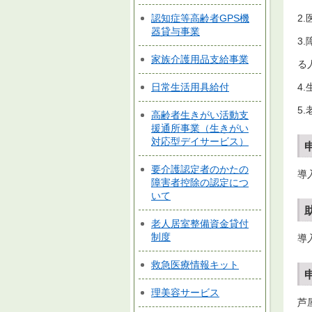
2
認知症等高齢者GPS機
器貸与事業
3
家族介護用品支給事業
る
日常生活用具給付
4
5
高齢者生きがい活動支
援通所事業（生きがい
対応型デイサービス）
要介護認定者のかたの
導
障害者控除の認定につ
いて
老人居室整備資金貸付
制度
導
救急医療情報キット
理美容サービス
芦