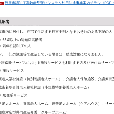
芦屋市認知症高齢者見守りシステム利用助成事業案内チラシ（PDF：
）
対象者
屋市内に居住し、在宅で生活する行方不明となるおそれのある下記の人
65歳以上の認知症高齢者
若年性認知症の人
お、下記の施設等で生活している場合は、助成対象になりません。
.介護保険サービスにおける施設サービスを利用する方及び居住系サービ
施設サービス
護老人福祉施設（特別養護老人ホーム）、介護老人保険施設、介護療養
域密着型介護老人福祉施設（小規模特別養護老人ホーム）
居住系サービス
料老人ホーム、養護老人ホーム、軽費老人ホーム（ケアハウス）、サー
知症対応型共同生活介護（グループホーム）