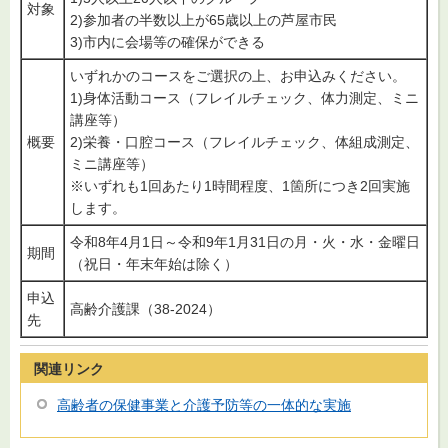
対象
2)参加者の半数以上が65歳以上の芦屋市民
3)市内に会場等の確保ができる
いずれかのコースをご選択の上、お申込みください。
1)身体活動コース（フレイルチェック、体力測定、ミニ
講座等）
概要
2)栄養・口腔コース（フレイルチェック、体組成測定、
ミニ講座等）
※いずれも1回あたり1時間程度、1箇所につき2回実施
します。
令和8年4月1日～令和9年1月31日の月・火・水・金曜日
期間
（祝日・年末年始は除く）
申込
高齢介護課（38-2024）
先
関連リンク
高齢者の保健事業と介護予防等の一体的な実施