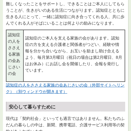
難しくなったことをサポートし、できることはご本人にしてもら
うことが、生きがいのある生活につながります。認知症とともに
生きる人にとって、一緒に認知症に向き合ってくれる人、共に歩
んでくれる人がそばにいることは何よりの励みになります。
認知症
認知症のご本人を支える家族の会があります。認知
の人を
症の方を支える介護者と関係者がつどい、経験や情
ささえ
報を分かち合いながら、お互いを励まし助け合える
る家族
よう、毎月第3月曜日（祝日の場合は第2月曜日、8月
の会あ
はお休み）にお話し会を開催したり、会報を発行し
じさい
ています。
の会
認知症の人をささえる家族の会あじさいの会（外部サイトへリン
ク）（別ウィンドウが開きます）
安心して暮らすために
現代は「契約社会」といっても過言ではありません。私たちのふ
だんの暮らしの中は、新聞、携帯電話、介護サービス利用等の契