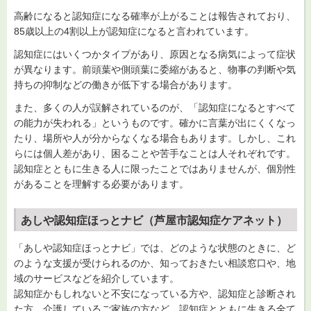
高齢になると認知症になる確率が上がることは報告されており、
85歳以上の4割以上が認知症になると言われています。
認知症にはいくつかタイプがあり、原因となる病気によって症状
が異なります。前頭葉や側頭葉に委縮があると、物事の判断や気
持ちの抑制などの働きが低下する場合があります。
また、多くの人が誤解されているのが、「認知症になるとすべて
の能力が失われる」というものです。確かに言葉が出にくくなっ
たり、場所や人が分からなくなる場合もあります。しかし、これ
らには個人差があり、困ることや苦手なことは人それぞれです。
認知症とともに生きる人に限ったことではありませんが、個別性
があることを理解する必要があります。
あしや認知症ほっとナビ（芦屋市認知症ケアネット）
「あしや認知症ほっとナビ」では、どのような状態のときに、ど
のような支援が受けられるのか、知っておきたい相談窓口や、地
域のサービスなどを紹介しています。
認知症かもしれないと不安になっている方や、認知症と診断され
た方、介護しているご家族の方など、認知症とともに生きる全て