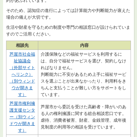
約があふれています。
そのため、認知症の進行によっては計算能力や判断能力が衰えた
場合の備えが大切です。
生活や財産を守るための制度や専門の相談窓口が設けられていま
すのでご活用ください。
相談先
内容
芦屋市社会福
介護保険などの福祉サービスを利用するに
祉協議会
は、自分で福祉サービスを選び、契約しなけ
（外部サイト
ればなりません。
へリンク）
判断能力に不安があるため上手に福祉サービ
（別ウィンド
スを選ぶことが出来なかったり、利用料をき
ウが開きま
ちんと支払うことが難しい方をサポートをし
す）
ています。
芦屋市権利擁
芦屋市から委託を受けた高齢者・障がいのあ
護支援センタ
る人の権利擁護に関する総合相談窓口です。
ー（別ウィン
虐待、消費者被害、財産、金銭管理、成年後
ドウが開きま
見制度の利用等の相談を受けています。
す）