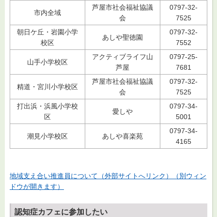
芦屋市社会福祉協議
0797-32-
市内全域
会
7525
朝日ケ丘・岩園小学
0797-32-
あしや聖徳園
校区
7552
アクティブライフ山
0797-25-
山手小学校区
芦屋
7681
芦屋市社会福祉協議
0797-32-
精道・宮川小学校区
会
7525
打出浜・浜風小学校
0797-34-
愛しや
区
5001
0797-34-
潮見小学校区
あしや喜楽苑
4165
地域支え合い推進員について（外部サイトへリンク）（別ウィン
ドウが開きます）
認知症カフェに参加したい