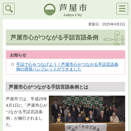
検索
メニ
芦屋市
ュー
更新日：2025年4月2日
芦屋市心がつながる手話言語条例
お知らせ
手話で心をつなげよう！芦屋市心がつながる手話言語条
例の啓発パンフレットができました
芦屋市心がつながる手話言語条例とは
芦屋市では、平成29年
4月1日に「芦屋市心が
つながる手話言語条
例」が施行されまし
た。