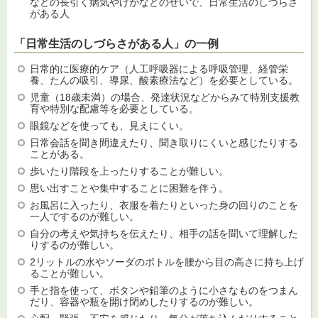
などの長引く病気やけがなどのせいで、日常生活のしづらさ
がある人
「日常生活のしづらさがある人」の一例
日常的に医療的ケア（人工呼吸器による呼吸管理、経管栄
養、たんの吸引、導尿、酸素療法など）を必要としている。
児童（18歳未満）の場合、発達状況などからみて特別支援教
育や特別な配慮等を必要としている。
眼鏡などを使っても、見えにくい。
日常会話を聞き間違えたり、聞き取りにくいと感じたりする
ことがある。
歩いたり階段を上ったりすることが難しい。
思い出すことや集中することに困難を伴う。
お風呂に入ったり、衣服を着たりといった身の回りのことを
一人でするのが難しい。
自分の考えや気持ちを伝えたり、相手の話を聞いて理解した
りするのが難しい。
2リットルの水やソーダのボトルを腰から目の高さに持ち上げ
ることが難しい。
手と指を使って、ボタンや鉛筆のように小さなものをつまん
だり、容器や瓶を開け閉めしたりするのが難しい。