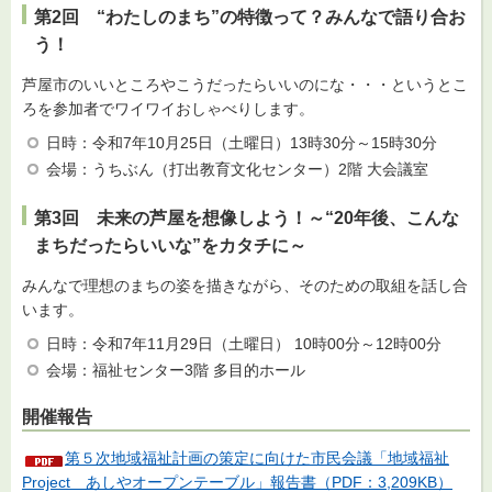
第2回 “わたしのまち”の特徴って？みんなで語り合お
う！
芦屋市のいいところやこうだったらいいのにな・・・というとこ
ろを参加者でワイワイおしゃべりします。
日時：令和7年10月25日（土曜日）13時30分～15時30分
会場：うちぶん（打出教育文化センター）2階 大会議室
第3回 未来の芦屋を想像しよう！～“20年後、こんな
まちだったらいいな”をカタチに～
みんなで理想のまちの姿を描きながら、そのための取組を話し合
います。
日時：令和7年11月29日（土曜日） 10時00分～12時00分
会場：福祉センター3階 多目的ホール
開催報告
第５次地域福祉計画の策定に向けた市民会議「地域福祉
Project あしやオープンテーブル」報告書（PDF：3,209KB）