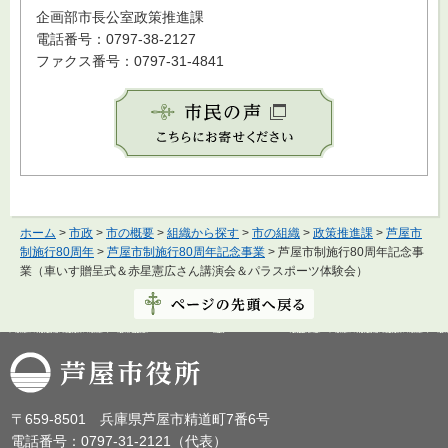
企画部市長公室政策推進課
電話番号：0797-38-2127
ファクス番号：0797-31-4841
ホーム
>
市政
>
市の概要
>
組織から探す
>
市の組織
>
政策推進課
>
芦屋市
制施行80周年
>
芦屋市制施行80周年記念事業
> 芦屋市制施行80周年記念事
業（車いす贈呈式＆赤星憲広さん講演会＆パラスポーツ体験会）
芦屋市役所
〒659-8501 兵庫県芦屋市精道町7番6号
電話番号：0797-31-2121（代表）