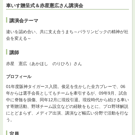
車いす贈呈式＆赤星憲広さん講演会
講演会テーマ
違いを認め合い、共に支え合うまち～パラリンピックの精神が社
会を変える～
講師
赤星 憲広（あかほし のりひろ）さん
プロフィール
01年度阪神タイガース入団。俊足を生かした全力プレーで、06
年からは選手会長としてもチームを牽引するが、09年9月、試合
中に脊髄を損傷、同年12月に現役引退。現役時代から続ける車い
す寄贈活動、野球チーム設立などの経験をもとに、プロ野球解説
にとどまらず、メディア出演、講演など幅広い分野で活動を行な
う。
定員