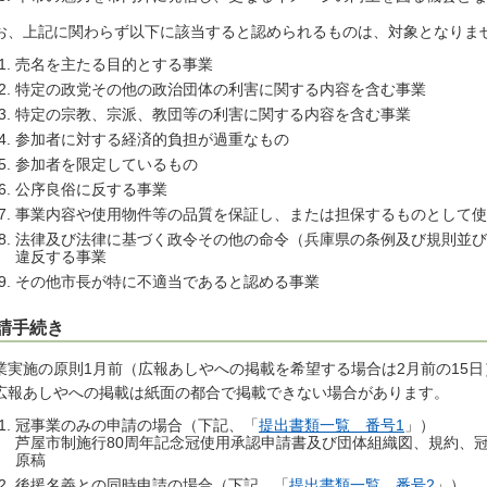
お、上記に関わらず以下に該当すると認められるものは、対象となりま
売名を主たる目的とする事業
特定の政党その他の政治団体の利害に関する内容を含む事業
特定の宗教、宗派、教団等の利害に関する内容を含む事業
参加者に対する経済的負担が過重なもの
参加者を限定しているもの
公序良俗に反する事業
事業内容や使用物件等の品質を保証し、または担保するものとして
法律及び法律に基づく政令その他の命令（兵庫県の条例及び規則並び
違反する事業
その他市長が特に不適当であると認める事業
請手続き
業実施の原則1月前（広報あしやへの掲載を希望する場合は2月前の15
広報あしやへの掲載は紙面の都合で掲載できない場合があります。
冠事業のみの申請の場合（下記、「
提出書類一覧 番号1
」）
芦屋市制施行80周年記念冠使用承認申請書及び団体組織図、規約、
原稿
後援名義との同時申請の場合（下記、「
提出書類一覧 番号2
」）