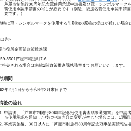
芦屋市制施行80周年記念冠使用承認申請書及び冠・シンボルマーク
義使用承認申請書の写しが必要です（別途、後援名義使用承認申請書
要です。）
請時に冠・シンボルマークを使用する印刷物の原稿の提出が難しい場合
。
提出先>
屋市役所企画部政策推進課
59-8501芦屋市精道町7-6
ご持参される場合は南館2階政策推進課執務室までお願いいたします。
付期間
和2年2月1日から令和4年2月末日まで
請後の流れ
申請後、「芦屋市制施行80周年記念冠使用審査結果通知書」を申請
※使用承認を通知した後に申請内容に変更が生じた場合には、1週間
事業実施後、30日以内に「芦屋市制施行80周年記念冠事業実績報告