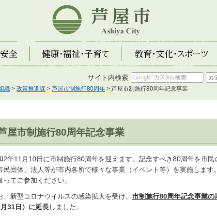
芦屋市
全
健康・福祉・子育て
教育・文化・スポーツ
サイト内検索
組織
>
政策推進課
>
芦屋市制施行80周年
> 芦屋市制施行80周年記念事業
芦屋市制施行80周年記念事業
和2年11月10日に市制施行80周年を迎えます。記念すべき80周年を市
市民団体、法人等が市内各所で様々な事業（イベント等）を実施します
奮ってご参加ください。
お、新型コロナウイルスの感染拡大を受け、
市制施行80周年記念事業の
3月31日）に延長
しました。