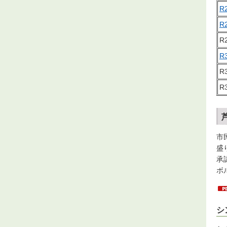
R
R
R
R
R
R
市
盛
承
ボ
シ