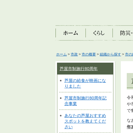
ホーム
くらし
防災・安
ホーム
>
市政
>
市の概要
>
組織から探す
>
市の
芦屋市制施行80周年
芦屋の給食が映画にな
りました
令
芦屋市制施行80周年記
念事業
や
で
あなたの芦屋おすすめ
な
スポットを教えてくだ
年
さい