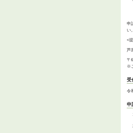
申
い
<
芦
〒6
※
受
令
申