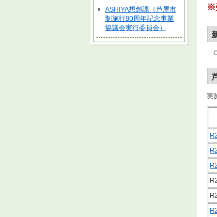
※
ASHIYA想創課（芦屋市
制施行80周年記念事業
協議会実行委員会）
実
R
R
R
R
R
R