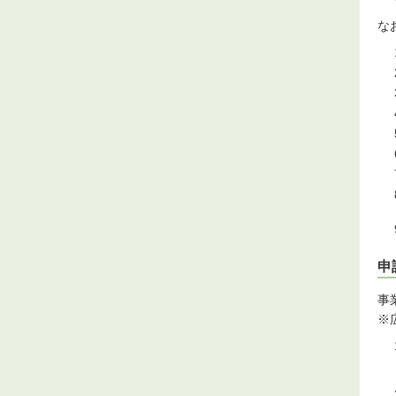
な
申
事
※