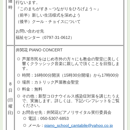
随
行ないます。
時
『このまちがすき～つながりをひろげよう～』
（前半）新しい生活様式を深めよう
（後半）クール・チョイスについて
お問い合わせ先
福祉センター（0797-31-0612）
井関花 PIANO CONCERT
芦屋市民をはじめ市外の方々にも教会の聖堂に美しく
響くクラッシック音楽に親しんで頂くことを目指しま
す。
時間：16時00分開演（15時30分開場）から17時00分
場所：カトリック芦屋教会聖堂
8
料金：無料
日
その他：新型コロナウイルス感染症対策を講じたうえ
(日
で、実施します。詳しくは、下記パンフレットをご覧
ください。
曜
お問合せ先：井関花ピアノリサイタル実行委員会
日)
電話：050-5307-6853
メール：
piano_school_cantabile@yahoo.co.jp