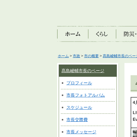
ホーム
くらし
防災・安
ホーム
>
市政
>
市の概要
>
髙島崚輔市長のペー
髙島崚輔市長のページ
プロフィール
市長
フォトアルバム
4
スケジュール
L
E
市長交際費
市長メッセージ