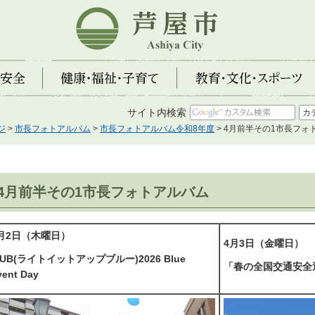
芦屋市
全
健康・福祉・子育て
教育・文化・スポーツ
サイト内検索
ジ
>
市長フォトアルバム
>
市長フォトアルバム令和8年度
> 4月前半その1市長フォ
4月前半その1市長フォトアルバム
月2日（木曜日）
4月3日（金曜日）
IUB(ライトイットアップブルー)2026 Blue
「春の全国交通安全
vent Day