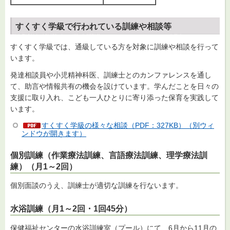
すくすく学級で行われている訓練や相談等
すくすく学級では、通級している方を対象に訓練や相談を行って
います。
発達相談員や小児精神科医、訓練士とのカンファレンスを通し
て、助言や情報共有の機会を設けています。学んだことを日々の
支援に取り入れ、こども一人ひとりに寄り添った保育を実践して
います。
すくすく学級の様々な相談（PDF：327KB）（別ウィ
ンドウが開きます）
個別訓練（作業療法訓練、言語療法訓練、理学療法訓
練）（月1～2回）
個別面談のうえ、訓練士が適切な訓練を行ないます。
水浴訓練（
月1～2回・1回45分）
保健福祉センターの水浴訓練室（プール）にて、6月から11月の