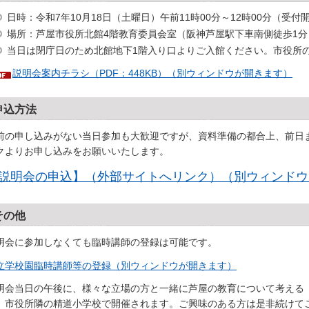
日時：令和7年10月18日（土曜日）午前11時00分～12時00分（受付開
場所：芦屋市役所北館4階教育委員会室（阪神芦屋駅下車南側徒歩1分
当日は閉庁日のため北館地下1階入り口よりご入館ください。市役所
説明会案内チラシ（PDF：448KB）（別ウィンドウが開きます）
申込方法
前の申し込みがない当日参加も大歓迎ですが、資料準備の都合上、前日
クよりお申し込みをお願いいたします。
説明会の申込】（外部サイトへリンク）（別ウィンドウ
その他
明会に参加しなくても臨時講師の登録は可能です。
立学校園臨時講師等の登録（別ウィンドウが開きます）
明会当日の午後に、様々な立場の方と一緒に芦屋の教育について考える「Ashiya Ed
、市役所隣の精道小学校で開催されます。ご興味のある方は是非続けて