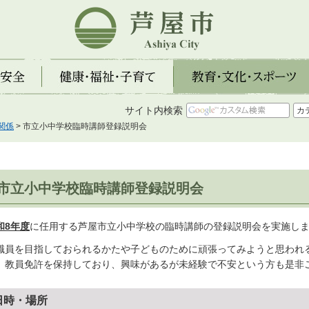
芦屋市
全
健康・福祉・子育て
教育・文化・スポーツ
サイト内検索
関係
> 市立小中学校臨時講師登録説明会
市立小中学校臨時講師登録説明会
和8
年度
に任用する芦屋市立小中学校の臨時講師の登録説明会を実施し
職員を目指しておられるかたや子どものために頑張ってみようと思われ
。教員免許を保持しており、興味があるが未経験で不安という方も是非
日時・場所