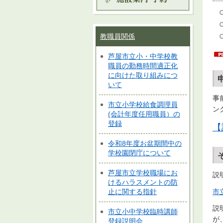
教職員関係
芦屋市立小・中学校教
職員の勤務時間適正化
に向けた取り組みにつ
いて
事
市立小学校給食調理員
ン
(会計年度任用職員）の
登録
【
令和8年度お盆期間中の
学校園閉庁について
芦屋市立学校職場にお
説
けるハラスメントの防
市
止に関する指針
説
市立小中学校臨時講師
が
登録説明会