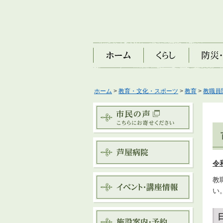
ホーム
くらし
防災・安
ホーム
>
教育・文化・スポーツ
>
教育
>
教職員
令
教
い