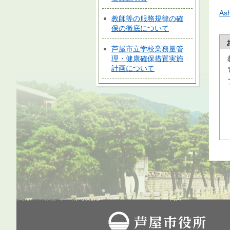
As
教師等の服務規律の確
保の徹底について
芦屋市立学校業務量管
理・健康確保措置実施
計画について
芦屋市役所