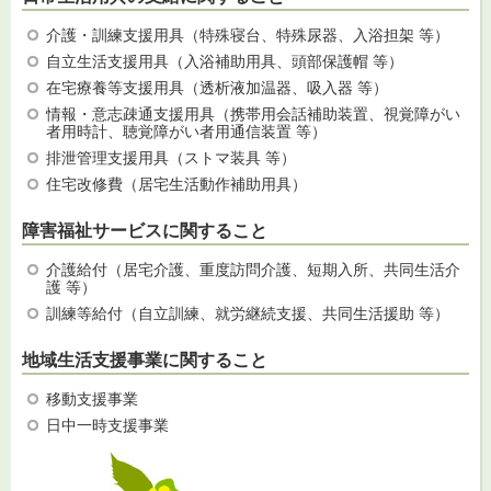
介護・訓練支援用具（特殊寝台、特殊尿器、入浴担架 等）
自立生活支援用具（入浴補助用具、頭部保護帽 等）
在宅療養等支援用具（透析液加温器、吸入器 等）
情報・意志疎通支援用具（携帯用会話補助装置、視覚障がい
者用時計、聴覚障がい者用通信装置 等）
排泄管理支援用具（ストマ装具 等）
住宅改修費（居宅生活動作補助用具）
障害福祉サービスに関すること
介護給付（居宅介護、重度訪問介護、短期入所、共同生活介
護 等）
訓練等給付（自立訓練、就労継続支援、共同生活援助 等）
地域生活支援事業に関すること
移動支援事業
日中一時支援事業