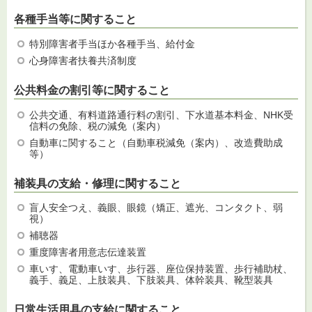
各種手当等に関すること
特別障害者手当ほか各種手当、給付金
心身障害者扶養共済制度
公共料金の割引等に関すること
公共交通、有料道路通行料の割引、下水道基本料金、NHK受
信料の免除、税の減免（案内）
自動車に関すること（自動車税減免（案内）、改造費助成
等）
補装具の支給・修理に関すること
盲人安全つえ、義眼、眼鏡（矯正、遮光、コンタクト、弱
視）
補聴器
重度障害者用意志伝達装置
車いす、電動車いす、歩行器、座位保持装置、歩行補助杖、
義手、義足、上肢装具、下肢装具、体幹装具、靴型装具
日常生活用具の支給に関すること