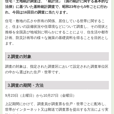
住宅・土地統計調査は、「統計法」（国の統計に関する基本的な
法律）に基づいた基幹統計調査で、昭和23年
から5年
ごとに行わ
れ、今回は16回目の調査に当たります。
住宅・敷地の広さや所有の関係、居住している世帯に関するこ
と、住まいの設備状況や住環境などについて調査し、その現状と
推移を全国及び地域別に明らかにすることにより、住生活や都市
計画、防災計画等の様々な施策の基礎資料を得ることを目的とし
ます。
2.調査の対象
調査の対象は、指定された調査区において設定された調査単位区
の中から選ばれた住戸・世帯です。
3.調査の期間・方法
9月23日（土曜日）から10月27日（金曜日）
上記期間にかけて、調査員が調査票を住戸・世帯ごとに配布し、
世帯がインターネット又は郵送で調査票を提出する方法により実