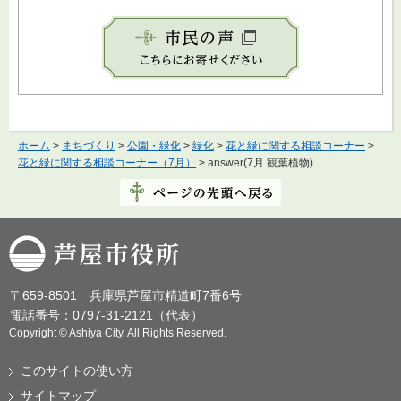
ホーム
>
まちづくり
>
公園・緑化
>
緑化
>
花と緑に関する相談コーナー
>
花と緑に関する相談コーナー（7月）
> answer(7月.観葉植物)
芦屋市役所
〒659-8501 兵庫県芦屋市精道町7番6号
電話番号：0797-31-2121（代表）
Copyright © Ashiya City. All Rights Reserved.
このサイトの使い方
サイトマップ