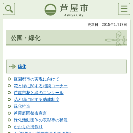
検索
メニ
芦屋市
ュー
更新日：2015年1月17日
公園・緑化
緑化
庭園都市の実現に向けて
花と緑に関する相談コーナー
芦屋市花と緑のコンクール
花と緑に関する助成制度
緑化推進
芦屋庭園都市宣言
緑化活動団体の表彰等の状況
かおりの街作り