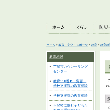
ホーム
くらし
防災・安
ホーム
>
教育・文化・スポーツ
>
教育
>
教育相
教育相談
芦屋市カウンセリング
センター
芦
教育110番☛（変更）
学校支援課の教育相談
3
学校支援課の教育相談
不登校に悩む子どもた