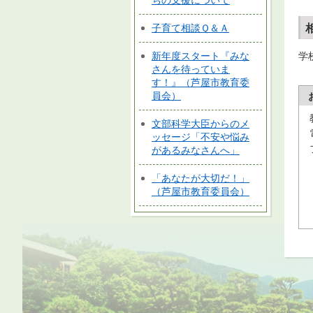
ちの支援について
子育て相談Ｑ＆Ａ
新年度スタート『みな
学
さんを待っていま
す！』（芦屋市教育委
員会）
文部科学大臣からのメ
ッセージ「不安や悩み
があるみなさんへ」
「あなたが大切だ！」
（芦屋市教育委員会）