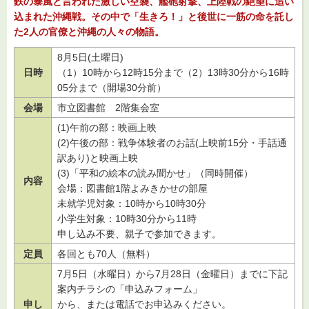
鉄の暴風と言われた激しい空襲、艦砲射撃、上陸戦の絶望に追い
込まれた沖縄戦。その中で「生きろ！」と後世に一筋の命を託し
た2人の官僚と沖縄の人々の物語。
8月5日(土曜日)
日時
（1）10時から12時15分まで（2）13時30分から16時
05分まで（開場30分前）
会場
市立図書館
2
階集会室
(1)午前の部：映画上映
(2)午後の部：戦争体験者のお話(上映前15分・手話通
訳あり)と映画上映
(3)「平和の絵本の読み聞かせ」（同時開催）
内容
会場：図書館1階よみきかせの部屋
未就学児対象：10時から10時30分
小学生対象：10時30分から11時
申し込み不要、親子で参加できます。
定員
各回とも70人（無料）
7月5日（水曜日）から7月28日（金曜日）までに下記
案内チラシの「申込みフォーム」
申し
から、または電話でお申込みください。