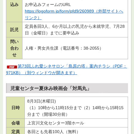
込み
お申込みフォームのURL
https://logoform.jp/form/pfd9/260989（外部サイトへ
リンク）
定員各回3人、6か月以上の乳児から未就学児、7月28
託児
日（金曜日）までに要申込み
問い
合わ
人権・男女共生課（電話番号：38-2055）
せ
第73回ふれ愛シネサロン「島原の塔」案内チラシ（PDF：
971KB）（別ウィンドウが開きます）
児童センター夏休み映画会「対馬丸」
8月3日(木曜日)
日時
（1）10時から11時15分まで（2）14時から15時15
分まで（開場30分前）
会場
上宮川文化センター3階ホール
定員
各回とも先着100人（無料）