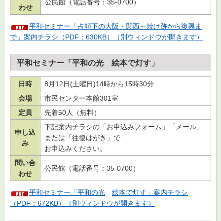
公民館（電話番号：35-0700）
わせ
平和セミナー「占領下の大阪・関西～焼け跡から復興ま
で」案内チラシ（PDF：630KB）（別ウィンドウが開きます）
平和セミナー「平和の光
絵
本で灯す」
日時
8月12日(土曜日)14時から15時30分
会場
市民センター本館301室
定員
先着50人（無料）
下記案内チラシの「お申込みフォーム」「メール」
申し込
または「往復はがき」で
み
お申込みください。
問い合
公民館（電話番号：35-0700）
わせ
平和セミナー「平和の光
絵
本で灯す」案内チラシ
（PDF：672KB）（別ウィンドウが開きます）