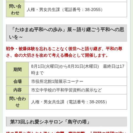
問い合
人権・男女共生課（電話番号：38-2055）
わせ
「たゆまぬ平和への歩み」展～語り継ごう平和への思
いを～
戦争・被爆体験を忘れることなく後世へと語り継ぎ、平和の尊
さ、命の大切さを改めて考える機会として開催します。
8月1日(火曜日)から8月31日(木曜日)
最
終日は17
期間
時まで
会場
市役所北館1階展示コーナー
内容
市立中学校の平和学習資料の展示など
問い合わ
人権・男女共生課（電話番号：38-2055）
せ
第73回ふれ愛シネサロン「島守の塔」