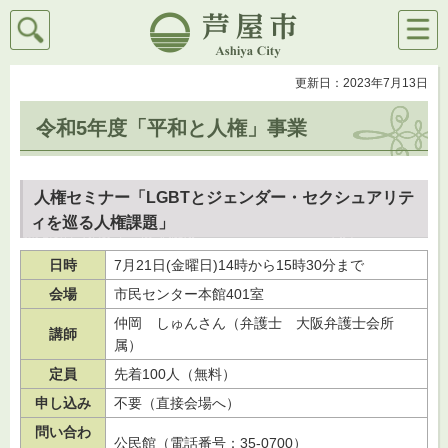
検索
メニ
芦屋市
ュー
更新日：2023年7月13日
令和5年度「平和と人権」事業
人権セミナー「LGBTとジェンダー・セクシュアリテ
ィを巡る人権課題」
日時
7月21日(金曜日)14時から15時30分まで
会場
市民センター本館401室
仲岡
し
ゅんさん（弁護士
大
阪弁護士会所
講師
属）
定員
先着100人（無料）
申し込み
不要（直接会場へ）
問い合わ
公民館（電話番号：35-0700）