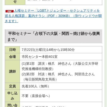
せ
人権セミナー「LGBTとジェンダー・セクシュアリティを
巡る人権課題」案内チラシ（PDF：309KB）（別ウィンドウが開
きます）
平和セミナー「占領下の大阪・関西～焼け跡から復興
まで」
日時
7月22日(土曜日)14時から15時30分
会場
市民センター本館401室
(1)第1部
講
演：橋爪
紳
也さん（大阪公立大学研
究推進機構特別教授）
講師
(2)第2部
対
談：橋爪
紳
也さん、阿部浩之さん
（毎日新聞鳥取支局長）
定員
先着100人（無料）
申し込
不要（直接会場へ）
み
問い合