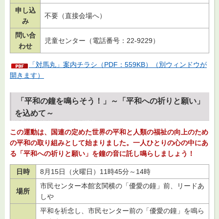
申し込
不要（直接会場へ）
み
問い合
児童センター（電話番号：22-9229）
わせ
「対馬丸」案内チラシ（PDF：559KB）（別ウィンドウが
開きます）
「平和の鐘を鳴らそう！」～「平和への祈りと願い」
を込めて～
この運動は、国連の定めた世界の平和と人類の福祉の向上のため
の平和の取り組みとして始まりました。一人ひとりの心の中にあ
る「平和への祈りと願い」を鐘の音に託し鳴らしましょう！
日時
8月15日（火曜日）11時45分～14時
市民センター本館玄関横の「優愛の鐘」前、リードあ
場所
しや
平和を祈念し、市民センター前の「優愛の鐘」を鳴ら