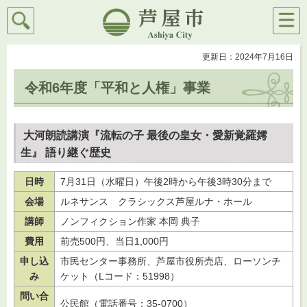
検索
メニ
芦屋市
ュー
更新日：2024年7月16日
令和6年度「平和と人権」事業
大河朗読講演『流転の子 最後の皇女・愛新覚羅嫮
生』 語り継ぐ歴史
日時
7月31日（水曜日）午後2時から午後3時30分まで
会場
ルネサンス クラシックス芦屋ルナ・ホール
講師
ノンフィクション作家 本岡 典子
費用
前売500円、当日1,000円
申し込
市民センター事務所、芦屋市役所売店、ローソンチ
み
ケット（Lコード：51998）
問い合
公民館（電話番号：35-0700）