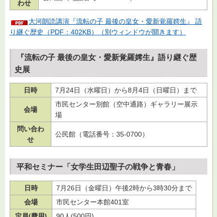
わせ
大河朗読講演『流転の子 最後の皇女・愛新覚羅嫮生』 語
り継ぐ歴史（PDF：402KB）（別ウィンドウが開きます）
『流転の子 最後の皇女・愛新覚羅嫮生』語り継ぐ歴
史展
日時
7月24日（水曜日）から8月4日（日曜日）まで
市民センター別館（空中通路）ギャラリー展示
会場
場
問い合わ
公民館（電話番号：35-0700）
せ
平和セミナー「女学生田辺聖子の戦争と青春」
日時
7月26日（金曜日）午後2時から3時30分まで
会場
市民センター本館401室
定員(費用)
90人(500円)