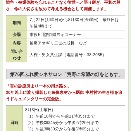
戦争・被爆体験を忘れることなく後世へと語り継ぎ、平和の尊
さ、命の大切さを改めて考える機会として開催します。
7月22日(月曜日)から8月30日(金曜日)
最
終日は
期間
午後4時まで
会場
市役所北館1階展示コーナー
内容
被爆アオギリ二世の成長 など
問い合
人権・男女共生課（電話番号：38-2055）
わせ
第76回ふれ愛シネサロン「荒野に希望の灯をともす」
「百の診療所より一本の用水路を」
20年以上に渡り撮影した映像素材から医師 中村哲の生き様を追
うドキュメンタリーの完全版。
8月3日(土曜日)
（1）午前10時から午前11時35分まで
日時
（2）午後0時45分から午後2時20分まで
（3）午後3時30分から午後5時05分まで