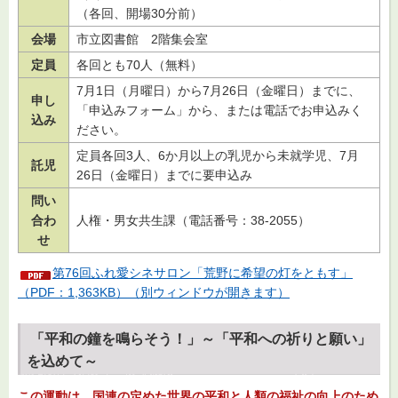
（各回、開場30分前）
会場
市立図書館
2
階集会室
定員
各回とも70人（無料）
7月1日（月曜日）から7月26日（金曜日）までに、
申し
「申込みフォーム」から、または電話でお申込みく
込み
ださい。
定員各回3人、6か月以上の乳児から未就学児、7月
託児
26日（金曜日）までに要申込み
問い
合わ
人権・男女共生課（電話番号：38-2055）
せ
第76回ふれ愛シネサロン「荒野に希望の灯をともす」
（PDF：1,363KB）（別ウィンドウが開きます）
「平和の鐘を鳴らそう！」～「平和への祈りと願い」
を込めて～
この運動は、国連の定めた世界の平和と人類の福祉の向上のため