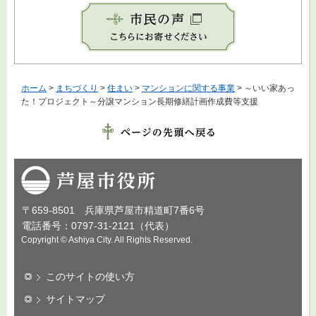
ホーム
>
まちづくり
>
住まい
>
マンションに関する事業
> ～いい家あっ
た！プロジェクト～分譲マンション長期修繕計画作成費等支援
芦屋市役所
〒659-8501 兵庫県芦屋市精道町7番6号
電話番号：0797-31-2121（代表）
Copyright © Ashiya City. All Rights Reserved.
このサイトの使い方
サイトマップ