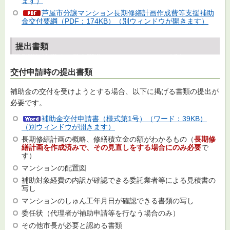
ます）
芦屋市分譲マンション長期修繕計画作成費等支援補助
金交付要綱（PDF：174KB）（別ウィンドウが開きます）
提出書類
交付申請時の提出書類
補助金の交付を受けようとする場合、以下に掲げる書類の提出が
必要です。
補助金交付申請書（様式第1号）（ワード：39KB）
（別ウィンドウが開きます）
長期修繕計画の概略、修繕積立金の額がわかるもの（
長期修
繕計画を作成済みで、その見直しをする場合にのみ必要
で
す）
マンションの配置図
補助対象経費の内訳が確認できる委託業者等による見積書の
写し
マンションのしゅん工年月日が確認できる書類の写し
委任状（代理者が補助申請等を行なう場合のみ）
その他市長が必要と認める書類