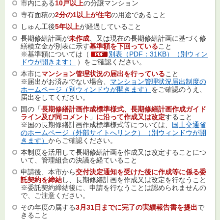
市内にある
10戸以上
の分譲マンション
専有面積の
2分の1以上が住宅
の用途であること
しゅん工後
5年以上
が経過していること
長期修繕計画が
未作成
、又は現在の長期修繕計画に基づく修
繕積立金が別表に示す
基準額を下回っている
こと
※基準額については（
別表（PDF：31KB）（別ウィン
ドウが開きます）
）をご確認ください。
本市に
マンション管理状況の届出を行っている
こと
※届出がお済みでない場合、
マンション管理状況届出制度の
ホームページ（別ウィンドウが開きます）
をご確認のうえ、
届出をしてください。
国の「
長期修繕計画作成標準様式、長期修繕計画作成ガイド
ライン及び同コメント
」
に沿って作成又は改定
すること
※国の長期修繕計画作成標準様式等については、
国土交通省
のホームページ（外部サイトへリンク）（別ウィンドウが開
きます）
からご確認ください。
本制度を活用して長期修繕計画を作成又は改定することにつ
いて、管理組合の決議を経ていること
申請後、本市から
交付決定通知を受けた後に作成等に係る委
託契約を締結
し、長期修繕計画を作成又は改定を行なうこと
※委託契約締結後に、申請を行なうことは認められませんの
で、ご注意ください。
その年度の属する
3月31日までに完了の実績報告書を提出
で
きること