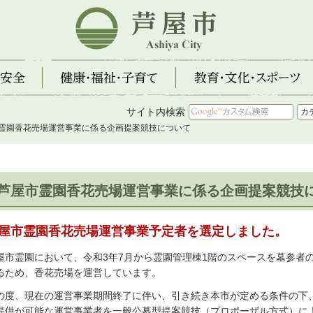
芦屋市
全
健康・福祉・子育て
教育・文化・スポーツ
サイト内検索
市霊園香花売場運営事業に係る企画提案競技について
芦屋市霊園香花売場運営事業に係る企画提案競技
屋市霊園香花売場運営事業予定者を選定しました。
屋市霊園において、令和3年7月から霊園管理棟1階のスペースを墓参者
るため、香花売場を運営しています。
の度、現在の運営事業期間終了に伴い、引き続き本市が定める条件の下
提供が可能な運営事業者を一般公募型提案競技（プロポーザル方式）に