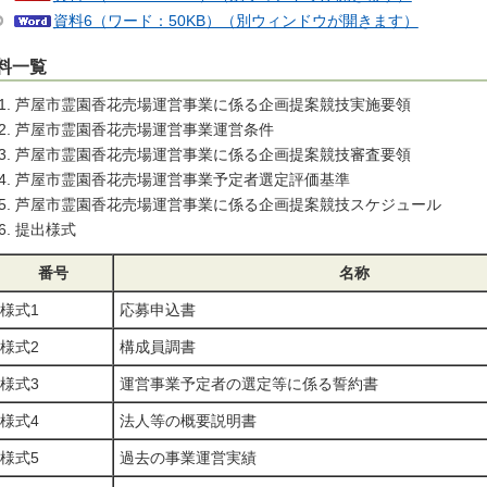
資料6（ワード：50KB）（別ウィンドウが開きます）
料一覧
芦屋市霊園香花売場運営事業に係る企画提案競技実施要領
芦屋市霊園香花売場運営事業運営条件
芦屋市霊園香花売場運営事業に係る企画提案競技審査要領
芦屋市霊園香花売場運営事業予定者選定評価基準
芦屋市霊園香花売場運営事業に係る企画提案競技スケジュール
提出様式
番号
名称
様式1
応募申込書
様式2
構成員調書
様式3
運営事業予定者の選定等に係る誓約書
様式4
法人等の概要説明書
様式5
過去の事業運営実績