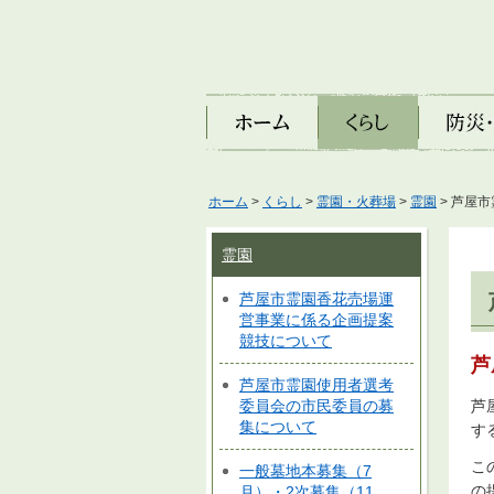
ホーム
くらし
防災・安
ホーム
>
くらし
>
霊園・火葬場
>
霊園
> 芦屋
霊園
芦屋市霊園香花売場運
営事業に係る企画提案
競技について
芦
芦屋市霊園使用者選考
芦
委員会の市民委員の募
集について
す
こ
一般墓地本募集（7
の
月）・2次募集（11