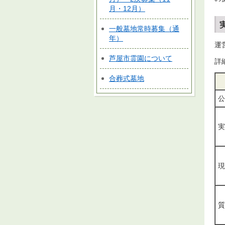
月・12月）
一般墓地常時募集（通
年）
運
芦屋市霊園について
詳
合葬式墓地
公
実
現
質