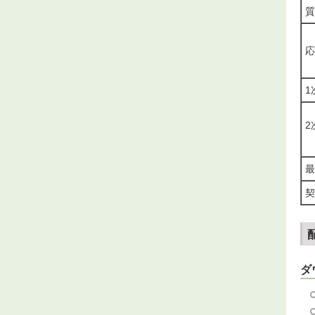
質
応
1
2
最
契
ダ