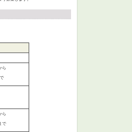
から
まで
から
まで