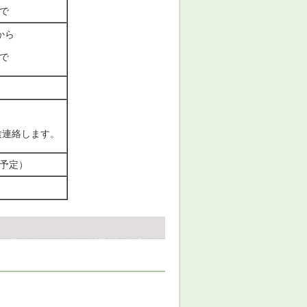
まで
から
まで
途連絡します。
（予定）