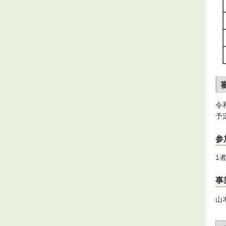
令
予
参
1
事
山