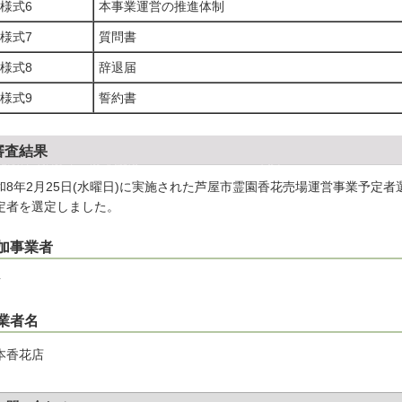
様式6
本事業運営の推進体制
様式7
質問書
様式8
辞退届
様式9
誓約書
審査結果
和8年2月25日(水曜日)に実施された芦屋市霊園香花売場運営事業予定
定者を選定しました。
加事業者
者
業者名
本香花店